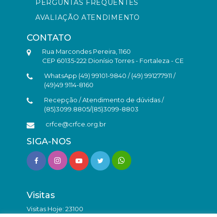
PERGUNTAS FREQUENTES
AVALIAÇÃO ATENDIMENTO
CONTATO
Rua Marcondes Pereira, 1160
CEP 60135-222 Dionísio Torres - Fortaleza - CE
WhatsApp (49) 99101-9840 / (49) 991277911 /
(49)49 9114-8160
Recepção / Atendimento de dúvidas /
(85)3099.8805/(85)3099-8803
crfce@crfce.org.br
SIGA-NOS
Visitas
Visitas Hoje: 23100