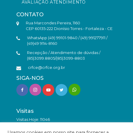
AVALIAÇÃO ATENDIMENTO
CONTATO
Rua Marcondes Pereira, 1160
CEP 60135-222 Dionísio Torres - Fortaleza - CE
WhatsApp (49) 99101-9840 / (49) 991277911 /
(49)49 9114-8160
Recepção / Atendimento de dúvidas /
(85)3099.8805/(85)3099-8803
crfce@crfce.org.br
SIGA-NOS
Visitas
Visitas Hoje: 11046
Total de Visitas: 9855778
Usamos cookies em nosso site para fornecer a