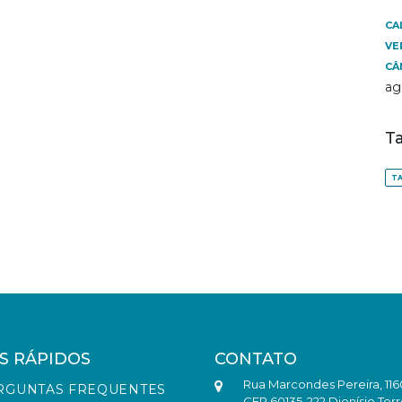
CA
VE
CÂ
ag
T
TA
S RÁPIDOS
CONTATO
Rua Marcondes Pereira, 116
RGUNTAS FREQUENTES
CEP 60135-222 Dionísio Torr