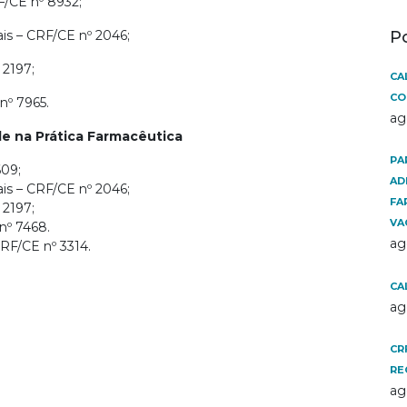
F/CE nº 8932;
ais – CRF/CE nº 2046;
P
 2197;
CA
CO
nº 7965.
ag
e na Prática Farmacêutica
PA
609;
AD
ais – CRF/CE nº 2046;
FA
 2197;
VA
nº 7468.
ag
RF/CE nº 3314.
CA
ag
CR
RE
ag