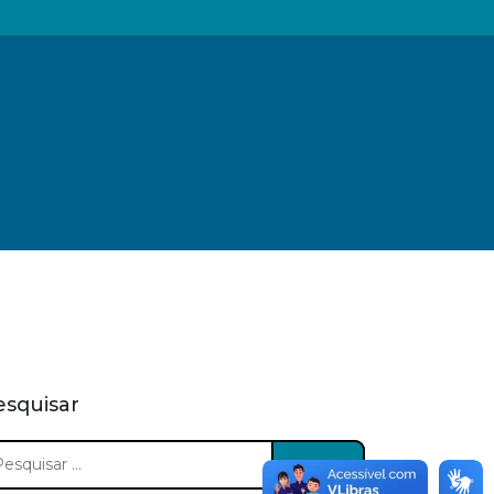
esquisar
squisar
: