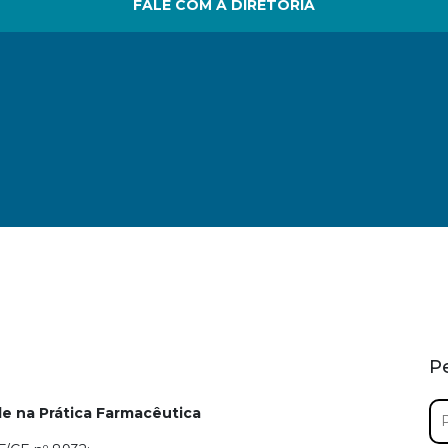
FALE COM A DIRETORIA
P
Pe
e na Prática Farmacêutica
por