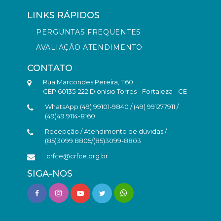
LINKS RÁPIDOS
PERGUNTAS FREQUENTES
AVALIAÇÃO ATENDIMENTO
CONTATO
Rua Marcondes Pereira, 1160
CEP 60135-222 Dionísio Torres - Fortaleza - CE
WhatsApp (49) 99101-9840 / (49) 991277911 /
(49)49 9114-8160
Recepção / Atendimento de dúvidas /
(85)3099.8805/(85)3099-8803
crfce@crfce.org.br
SIGA-NOS