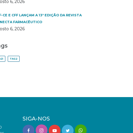
osto 6, 2026
F-CE E CFF LANÇAM A 13ª EDIÇÃO DA REVISTA
NECTA FARMACÊUTICO
osto 6, 2026
ags
G1
TAG2
SIGA-NOS
0
es -