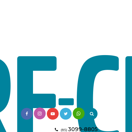
3099-8805
(85)