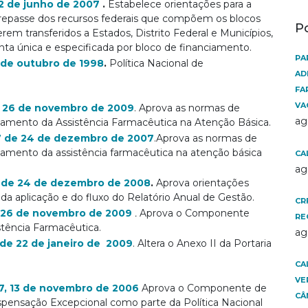
 22 de junho de 2007
.
Estabelece orientações para a
 repasse dos recursos federais que compõem os blocos
P
rem transferidos a Estados, Distrito Federal e Municípios,
ta única e especificada por bloco de financiamento.
PA
0 de outubro de 1998
.
Política Nacional de
AD
FA
VA
de 26 de novembro de 2009
. Aprova as normas de
ag
iamento da Assistência Farmacêutica na Atenção Básica.
37 de 24 de dezembro de 2007
.Aprova as normas de
iamento da assistência farmacêutica na atenção básica
CA
ag
6 de 24 de dezembro de 2008
.
Aprova orientações
 da aplicação e do fluxo do Relatório Anual de Gestão.
CR
e 26 de novembro de 2009
.
Aprova o Componente
RE
stência Farmacêutica.
ag
, de 22 de janeiro de 2009
. Altera o Anexo II da Portaria
CA
VE
77, 13 de novembro de 2006
Aprova o Componente de
CÂ
ensação Excepcional como parte da Política Nacional