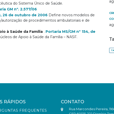
ag
cêutica do Sistema Único de Saúde.
aria GM nº. 2.577/06
CR
8, 26 de outubro de 2006
Define novos modelos de
CO
ão/autorização de procedimentos ambulatoriais e de
ag
io à Saúde da Família
.
Portaria MS/GM nº 154, de
Núcleos de Apoio à Saúde da Família – NASF.
T
TA
S RÁPIDOS
CONTATO
Rua Marcondes Pereira, 116
RGUNTAS FREQUENTES
CEP 60135-222 Dionísio Torr