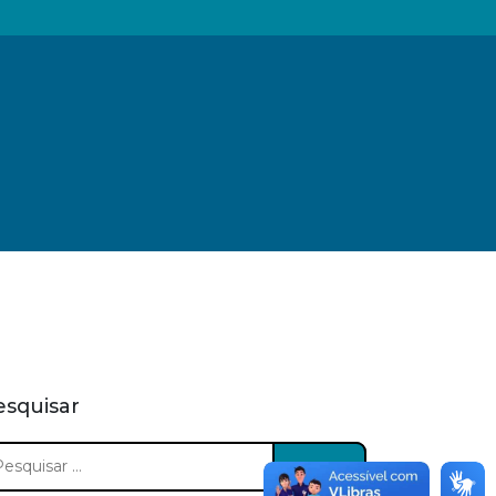
esquisar
squisar
: