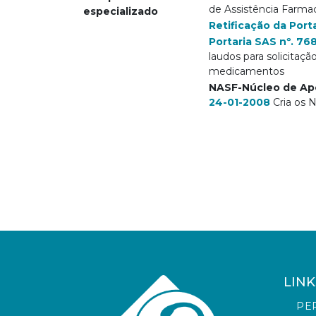
de Assistência Farma
especializado
Retificação da Port
Portaria SAS nº. 76
laudos para solicitaç
medicamentos
NASF-
Núcleo de Apo
24-01-2008
Cria os 
LINK
PE