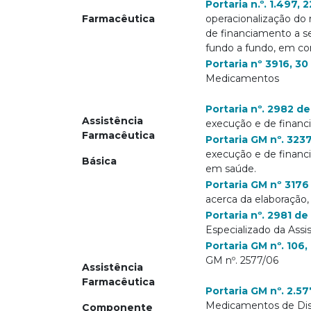
Portaria n.º. 1.497,
Farmacêutica
operacionalização do
de financiamento a se
fundo a fundo, em con
Portaria nº 3916, 3
Medicamentos
Portaria nº. 2982 
Assistência
execução e de financ
Farmacêutica
Portaria GM nº. 32
execução e de financ
Básica
em saúde.
Portaria GM nº 317
acerca da elaboração,
Portaria nº. 2981 d
Especializado da Assi
Portaria GM nº. 106
GM nº. 2577/06
Assistência
Farmacêutica
Portaria GM nº. 2.5
Medicamentos de Disp
Componente