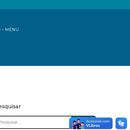
0 – MENU
esquisar
squisar
: