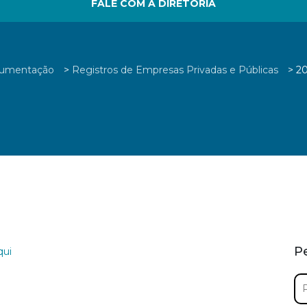
FALE COM A DIRETORIA
cumentação
>
Registros de Empresas Privadas e Públicas
>
2
P
qui
Pe
por