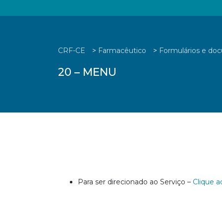
CRF-CE
>
Farmacêutico
>
Formulários e do
20 – MENU
Para ser direcionado ao Serviço –
Clique a