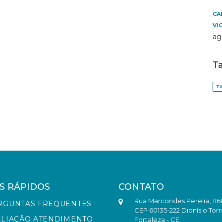
CA
VI
ag
T
TA
S RÁPIDOS
CONTATO
Rua Marcondes Pereira, 116
RGUNTAS FREQUENTES
CEP 60135-222 Dionísio Torr
ALIAÇÃO ATENDIMENTO
Fortaleza - CE