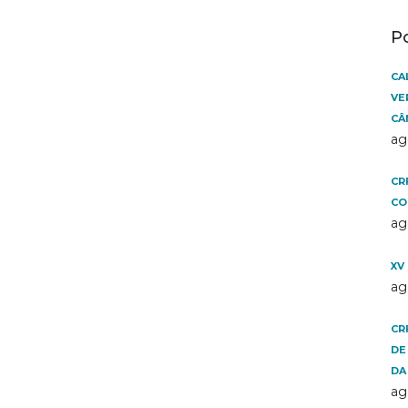
P
CA
VE
CÂ
ag
CR
CO
ag
XV
ag
CR
DE
DA
ag