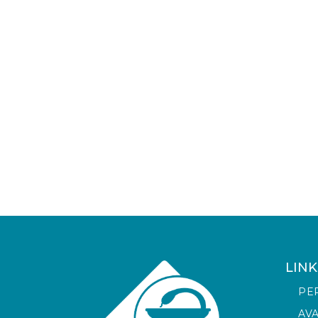
LINK
PE
AV