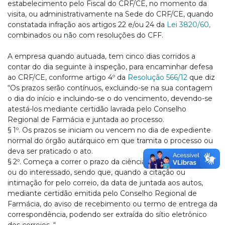
estabelecimento pelo Fiscal do CRF/CE, no momento da
visita, ou administrativamente na Sede do CRF/CE, quando
constatada infração aos artigos 22 e/ou 24 da
Lei 3820/60,
combinados ou não com resoluções do CFF.
A empresa quando autuada, tem cinco dias corridos a
contar do dia seguinte à inspeção, para encaminhar defesa
ao CRF/CE, conforme artigo 4º da
Resolução 566/12
que diz
“Os prazos serão contínuos, excluindo-se na sua contagem
o dia do início e incluindo-se o do vencimento, devendo-se
atestá-los mediante certidão lavrada pelo Conselho
Regional de Farmácia e juntada ao processo.
§ 1º. Os prazos se iniciam ou vencem no dia de expediente
normal do órgão autárquico em que tramita o processo ou
deva ser praticado o ato.
§ 2º. Começa a correr o prazo da ciência inequívoca da parte
ou do interessado, sendo que, quando a citação ou
intimação for pelo correio, da data de juntada aos autos,
mediante certidão emitida pelo Conselho Regional de
Farmácia, do aviso de recebimento ou termo de entrega da
correspondência, podendo ser extraída do sítio eletrônico