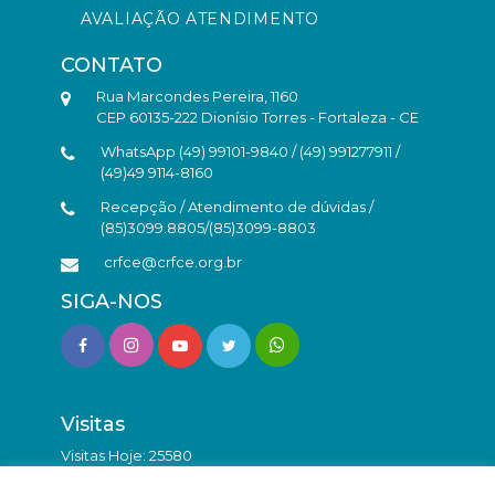
AVALIAÇÃO ATENDIMENTO
CONTATO
Rua Marcondes Pereira, 1160
CEP 60135-222 Dionísio Torres - Fortaleza - CE
WhatsApp (49) 99101-9840 / (49) 991277911 /
(49)49 9114-8160
Recepção / Atendimento de dúvidas /
(85)3099.8805/(85)3099-8803
crfce@crfce.org.br
SIGA-NOS
Visitas
Visitas Hoje: 25580
Total de Visitas: 9818492