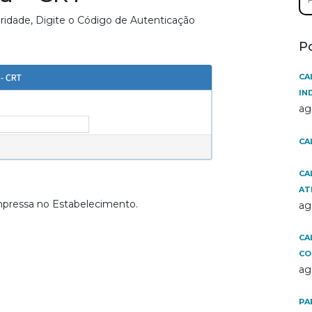
por
aridade, Digite o Código de Autenticação
P
CA
IN
ag
CA
CA
AT
mpressa no Estabelecimento.
ag
CA
CO
ag
PA