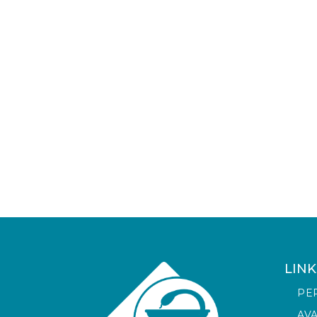
LINK
PE
AV