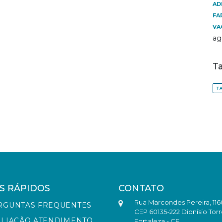
AD
FA
VA
ag
T
TA
S RÁPIDOS
CONTATO
Rua Marcondes Pereira, 116
RGUNTAS FREQUENTES
CEP 60135-222 Dionísio Torr
ALIAÇÃO ATENDIMENTO
Fortaleza - CE