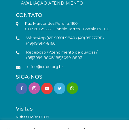
AVALIAÇÃO ATENDIMENTO
CONTATO
Rua Marcondes Pereira, 1160
CEP 60135-222 Dionísio Torres - Fortaleza - CE
WhatsApp (49) 99101-9840 / (49) 991277911 /
(49)49 9114-8160
Recepção / Atendimento de dúvidas /
(85)3099.8805/(85)3099-8803
crfce@crfce.org.br
SIGA-NOS
Visitas
Visitas Hoje: 19097
Total de Visitas: 9844027