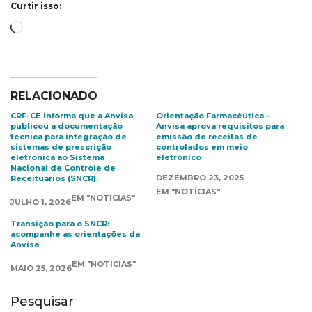
Curtir isso:
Carregando...
RELACIONADO
CRF-CE informa que a Anvisa
Orientação Farmacêutica –
publicou a documentação
Anvisa aprova requisitos para
técnica para integração de
emissão de receitas de
sistemas de prescrição
controlados em meio
eletrônica ao Sistema
eletrônico
Nacional de Controle de
DEZEMBRO 23, 2025
Receituários (SNCR).
EM "NOTÍCIAS"
EM "NOTÍCIAS"
JULHO 1, 2026
Transição para o SNCR:
acompanhe as orientações da
Anvisa
EM "NOTÍCIAS"
MAIO 25, 2026
Pesquisar