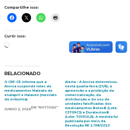
Compartilhe isso:
Curtir isso:
Carregando...
RELACIONADO
O CRF-CE informa que a
Alerta – A Anvisa determinou,
Anvisa suspende lotes de
nesta quarta-feira (21/6), a
medicamentos Maleato de
apreensão e a proibição da
enalapril e Halaven (mesilato
comercialização, da
de eribulina)
distribuição e do uso de
unidades falsificadas dos
EM "NOTÍCIAS"
medicamentos Botox®️ (Lote:
JUNHO 2, 2026
C3709C3) e Durateston®️
(Lote: 701012LR). A medida foi
publicada por meio da
Resolução RE 2.198/2023