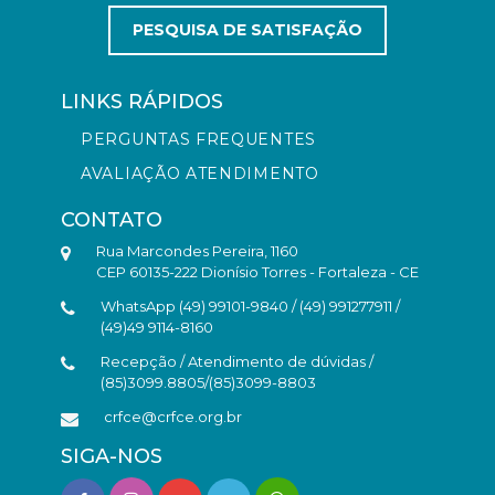
PESQUISA DE SATISFAÇÃO
LINKS RÁPIDOS
PERGUNTAS FREQUENTES
AVALIAÇÃO ATENDIMENTO
CONTATO
Rua Marcondes Pereira, 1160
CEP 60135-222 Dionísio Torres - Fortaleza - CE
WhatsApp (49) 99101-9840 / (49) 991277911 /
(49)49 9114-8160
Recepção / Atendimento de dúvidas /
(85)3099.8805/(85)3099-8803
crfce@crfce.org.br
SIGA-NOS