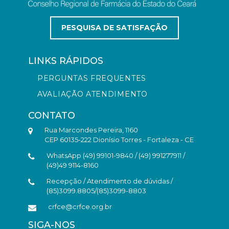
PESQUISA DE SATISFAÇÃO
LINKS RÁPIDOS
PERGUNTAS FREQUENTES
AVALIAÇÃO ATENDIMENTO
CONTATO
Rua Marcondes Pereira, 1160
CEP 60135-222 Dionísio Torres - Fortaleza - CE
WhatsApp (49) 99101-9840 / (49) 991277911 /
(49)49 9114-8160
Recepção / Atendimento de dúvidas /
(85)3099.8805/(85)3099-8803
crfce@crfce.org.br
SIGA-NOS