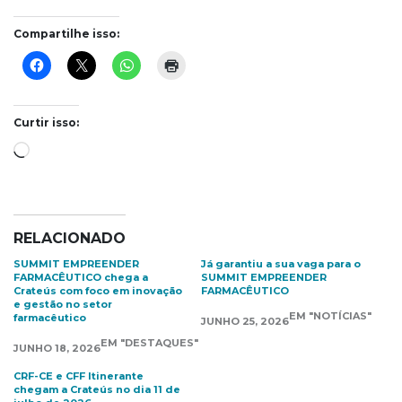
Compartilhe isso:
Curtir isso:
Carregando...
RELACIONADO
SUMMIT EMPREENDER
Já garantiu a sua vaga para o
FARMACÊUTICO chega a
SUMMIT EMPREENDER
Crateús com foco em inovação
FARMACÊUTICO
e gestão no setor
EM "NOTÍCIAS"
farmacêutico
JUNHO 25, 2026
EM "DESTAQUES"
JUNHO 18, 2026
CRF-CE e CFF Itinerante
chegam a Crateús no dia 11 de