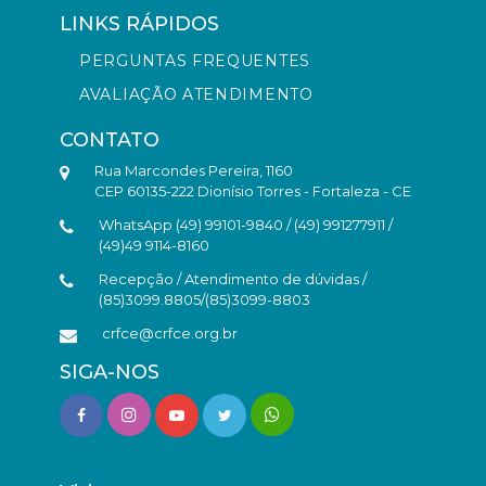
LINKS RÁPIDOS
PERGUNTAS FREQUENTES
AVALIAÇÃO ATENDIMENTO
CONTATO
Rua Marcondes Pereira, 1160
CEP 60135-222 Dionísio Torres - Fortaleza - CE
WhatsApp (49) 99101-9840 / (49) 991277911 /
(49)49 9114-8160
Recepção / Atendimento de dúvidas /
(85)3099.8805/(85)3099-8803
crfce@crfce.org.br
SIGA-NOS