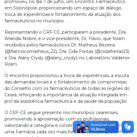
promoveu, no dia 7 de julho, um Encontro Farmacêutico
em Solonópole, proporcionando um espaço de diálogo,
troca de experiências e fortalecimento da atuação dos
farmacêuticos no município.
Representando o CRF-CE, participaram a presidente, Dra.
Arlandia Nobre, e o vice-presidente, Dr. Flávio, que foram
recebidos pelos farmacêuticos Dr. Matheus Bezerra
(@franciscomatheus_22), Dra. Cida Freitas (@ciidafreitas23)
e Dra. Alany Crysly (@alany_crysly), no Laboratório Valdenor
Rolim.
O encontro proporcionou a troca de experiências, a escuta
das demandas locais e o fortalecimento do compromisso
do Conselho com os farmacêuticos de todas as regiões do
Ceará, reforçando a importância da atuação integrada em
prol da assistência farmacêutica e da saúde da população.
O CRF-CE segue presente nos municípios cearenses,
promovendo a aproximação com os profissionais,
valorizando a categoria e construindo, de forma conjunta,
uma Farmácia cada vez mais forte, ética e comprometida