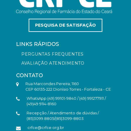
PESQUISA DE SATISFAÇÃO
LINKS RÁPIDOS
PERGUNTAS FREQUENTES
AVALIAÇÃO ATENDIMENTO
CONTATO
Rua Marcondes Pereira, 1160
CEP 60135-222 Dionísio Torres - Fortaleza - CE
WhatsApp (49) 99101-9840 / (49) 991277911 /
(49)49 9114-8160
Recepção / Atendimento de dúvidas /
(85)3099.8805/(85)3099-8803
crfce@crfce.org.br