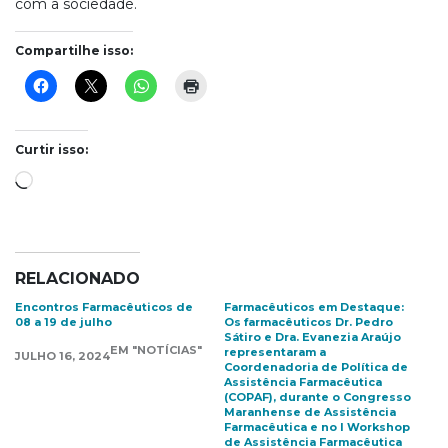
com a sociedade.
Compartilhe isso:
Curtir isso:
Carregando...
RELACIONADO
Encontros Farmacêuticos de
Farmacêuticos em Destaque:
08 a 19 de julho
Os farmacêuticos Dr. Pedro
Sátiro e Dra. Evanezia Araújo
EM "NOTÍCIAS"
representaram a
JULHO 16, 2024
Coordenadoria de Política de
Assistência Farmacêutica
(COPAF), durante o Congresso
Maranhense de Assistência
Farmacêutica e no I Workshop
de Assistência Farmacêutica