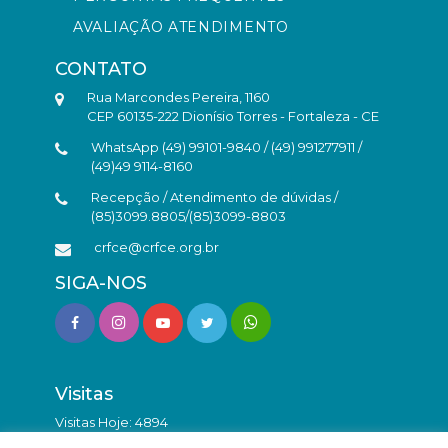
AVALIAÇÃO ATENDIMENTO
CONTATO
Rua Marcondes Pereira, 1160
CEP 60135-222 Dionísio Torres - Fortaleza - CE
WhatsApp (49) 99101-9840 / (49) 991277911 /
(49)49 9114-8160
Recepção / Atendimento de dúvidas /
(85)3099.8805/(85)3099-8803
crfce@crfce.org.br
SIGA-NOS
Visitas
Visitas Hoje: 4894