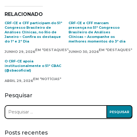
RELACIONADO
CRF-CE e CFF participam do 51º
CRF-CE e CFF marcam
Congresso Brasileiro de
presença no 51º Congresso
Análises Clínicas, no Rio de
Brasileiro de Análises
Janeiro – Confira os destaque
Clínicas – Acompanhe os
do 1º e 2º Dia
melhores momentos do 3º dia
EM "DESTAQUES"
EM "DESTAQUES"
JUNHO 29, 2026
JUNHO 30, 2026
O CRF-CE apoia
institucionalmente o 51º CBAC
(@sbacoficial)
EM "NOTÍCIAS"
ABRIL 29, 2026
Pesquisar
Pesquisar
por:
Posts recentes