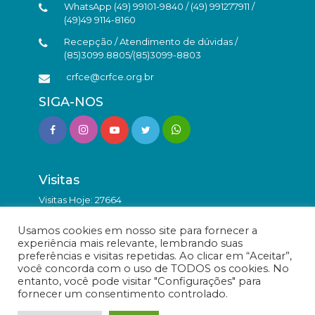
WhatsApp (49) 99101-9840 / (49) 991277911 /
(49)49 9114-8160
Recepção / Atendimento de dúvidas /
(85)3099.8805/(85)3099-8803
crfce@crfce.org.br
SIGA-NOS
Visitas
Visitas Hoje: 27664
Total de Visitas: 9819536
Usamos cookies em nosso site para fornecer a
experiência mais relevante, lembrando suas
preferências e visitas repetidas. Ao clicar em “Aceitar”,
você concorda com o uso de TODOS os cookies. No
entanto, você pode visitar "Configurações" para
fornecer um consentimento controlado.
© Conselho Regional de Farmácia do Estado do Ceará -