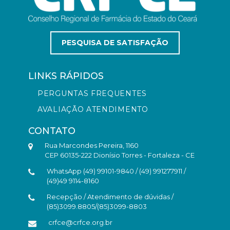
PESQUISA DE SATISFAÇÃO
LINKS RÁPIDOS
PERGUNTAS FREQUENTES
AVALIAÇÃO ATENDIMENTO
CONTATO
Rua Marcondes Pereira, 1160
CEP 60135-222 Dionísio Torres - Fortaleza - CE
WhatsApp (49) 99101-9840 / (49) 991277911 /
(49)49 9114-8160
Recepção / Atendimento de dúvidas /
(85)3099.8805/(85)3099-8803
crfce@crfce.org.br