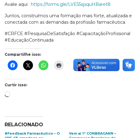
Avalie aqui:
https://forms.gle/LVE55sjsquHBaret8
Juntos, construímos uma formação mais forte, atualizada e
conectada com as demandas da profissão farmacêutica.
#CRFCE #PesquisaDeSatisfação #CapacitaçãoProfissional
#EducaçãoContinuada
Compartilhe isso:
Curtir isso:
Carregando...
RELACIONADO
#Feedback Farmacêutico – O
Vem aí 1° CONBRAGANN –