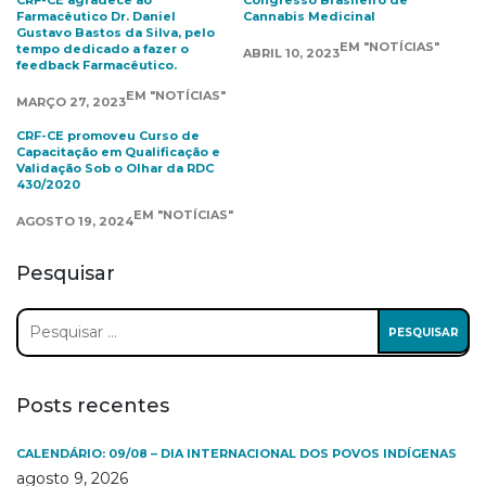
CRF-CE agradece ao
Congresso Brasileiro de
Farmacêutico Dr. Daniel
Cannabis Medicinal
Gustavo Bastos da Silva, pelo
EM "NOTÍCIAS"
tempo dedicado a fazer o
ABRIL 10, 2023
feedback Farmacêutico.
EM "NOTÍCIAS"
MARÇO 27, 2023
CRF-CE promoveu Curso de
Capacitação em Qualificação e
Validação Sob o Olhar da RDC
430/2020
EM "NOTÍCIAS"
AGOSTO 19, 2024
Pesquisar
Pesquisar
por:
Posts recentes
CALENDÁRIO: 09/08 – DIA INTERNACIONAL DOS POVOS INDÍGENAS
agosto 9, 2026