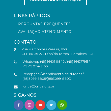
LINKS RÁPIDOS
PERGUNTAS FREQUENTES
AVALIAÇÃO ATENDIMENTO
CONTATO
Rua Marcondes Pereira, 1160
CEP 60135-222 Dionísio Torres - Fortaleza - CE
WhatsApp (49) 99101-9840 / (49) 991277911 /
(49)49 9114-8160
Recepção / Atendimento de dúvidas /
(85)3099.8805/(85)3099-8803
crfce@crfce.org.br
SIGA-NOS