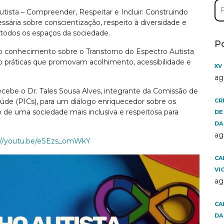
Pe
tista – Compreender, Respeitar e Incluir: Construindo
por
ária sobre conscientização, respeito à diversidade e
 todos os espaços da sociedade.
P
 o conhecimento sobre o Transtorno do Espectro Autista
 práticas que promovam acolhimento, acessibilidade e
XV
ag
ecebe o Dr. Tales Sousa Alves, integrante da Comissão de
de (PICs), para um diálogo enriquecedor sobre os
CR
 de uma sociedade mais inclusiva e respeitosa para
DE
DA
ag
://youtu.be/eSEzs_omWkY
CA
VI
ag
CA
DA