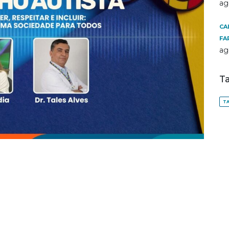
ag
CA
FA
ag
T
TA