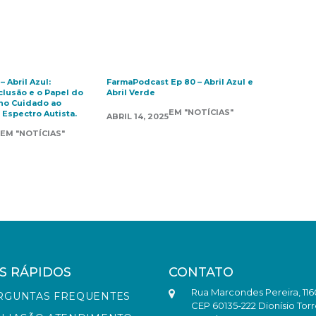
 Abril Azul:
FarmaPodcast Ep 80 – Abril Azul e
clusão e o Papel do
Abril Verde
no Cuidado ao
EM "NOTÍCIAS"
Espectro Autista.
ABRIL 14, 2025
EM "NOTÍCIAS"
S RÁPIDOS
CONTATO
Rua Marcondes Pereira, 116
RGUNTAS FREQUENTES
CEP 60135-222 Dionísio Torr