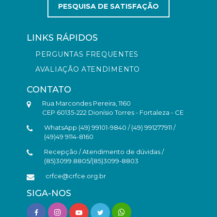
PESQUISA DE SATISFAÇÃO
LINKS RÁPIDOS
PERGUNTAS FREQUENTES
AVALIAÇÃO ATENDIMENTO
CONTATO
Rua Marcondes Pereira, 1160
CEP 60135-222 Dionísio Torres - Fortaleza - CE
WhatsApp (49) 99101-9840 / (49) 991277911 /
(49)49 9114-8160
Recepção / Atendimento de dúvidas /
(85)3099.8805/(85)3099-8803
crfce@crfce.org.br
SIGA-NOS