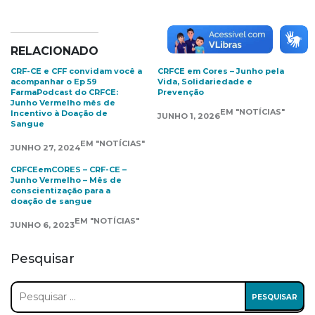
RELACIONADO
CRF-CE e CFF convidam você a
CRFCE em Cores – Junho pela
acompanhar o Ep 59
Vida, Solidariedade e
FarmaPodcast do CRFCE:
Prevenção
Junho Vermelho mês de
EM "NOTÍCIAS"
Incentivo à Doação de
JUNHO 1, 2026
Sangue
EM "NOTÍCIAS"
JUNHO 27, 2024
CRFCEemCORES – CRF-CE –
Junho Vermelho – Mês de
conscientização para a
doação de sangue
EM "NOTÍCIAS"
JUNHO 6, 2023
Pesquisar
Pesquisar
por: