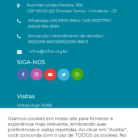
Rua Marcondes Pereira, 1160
CEP 60135-222 Dionísio Torres - Fortaleza - CE
WhatsApp (49) 99101-9840 / (49) 991277911 /
(49)49 9114-8160
Recepção / Atendimento de dúvidas /
(85)3099.8805/(85)3099-8803
crfce@crfce.org.br
SIGA-NOS
Visitas
Visitas Hoje: 14168
Total de Visitas: 9839092
Usamos cookies em nosso site para fornecer a
experiência mais relevante, lembrando suas
preferências e visitas repetidas. Ao clicar em “Aceitar”,
você concorda com o uso de TODOS os cookies. No