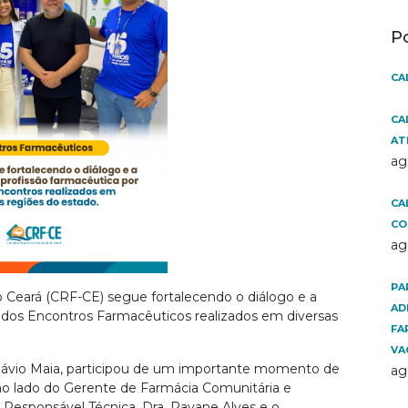
P
CA
CA
AT
ag
CA
CO
ag
PA
 Ceará (CRF-CE) segue fortalecendo o diálogo e a
AD
o dos Encontros Farmacêuticos realizados em diversas
FA
VA
Flávio Maia, participou de um importante momento de
ag
l ao lado do Gerente de Farmácia Comunitária e
esponsável Técnica, Dra. Rayane Alves e o