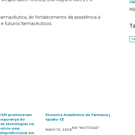
CA
ag
armacêutica, do fortalecimento da assistência à
 e futuros farmacêuticos.
T
TA
 ESPI promoveram
Encontro Acadêmico de Farmácia |
segurança do
Iguatu-CE
vas tecnologias no
EM "NOTÍCIAS"
êutico uma
MAIO 19, 2026
tiprofissional em