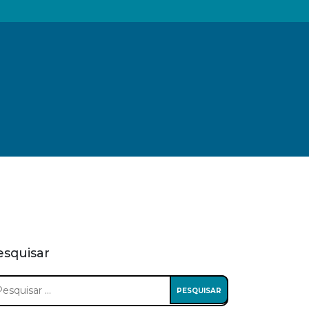
esquisar
squisar
: