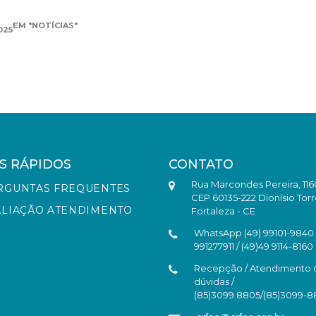
EM "NOTÍCIAS"
025
S RÁPIDOS
CONTATO
Rua Marcondes Pereira, 116
RGUNTAS FREQUENTES
CEP 60135-222 Dionísio Torr
ALIAÇÃO ATENDIMENTO
Fortaleza - CE
WhatsApp (49) 99101-9840 /
991277911 / (49)49 9114-8160
Recepção / Atendimento 
dúvidas /
(85)3099.8805/(85)3099-