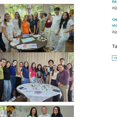
DA
ag
CA
VI
ag
T
TA