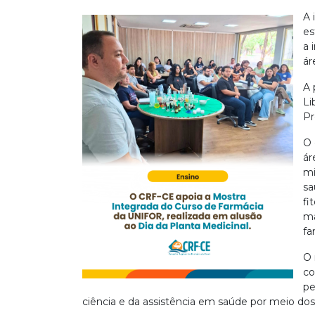
A 
es
a 
ár
A 
Li
Pr
O 
ár
mi
sa
fi
ma
fa
O 
co
pe
ciência e da assistência em saúde por meio dos