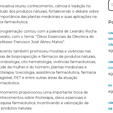
Pe
iniciativa reuniu conhecimento, ciência e tradição no
por
tudo dos produtos naturais, fortalecendo o debate sobre
importância das plantas medicinais e suas aplicações na
P
ea farmacêutica.
programação contou com a palestra de Leandro Rocha
CA
berato, com o tema: “Óleos Essenciais da Oleoteca do
VE
ofessor Francisco José Abreu Matos”.
CÂ
ag
evento também promoveu mostras e vivências nas
eas de bioprospecção e fármacos de produtos naturais,
crobiologia, cito-hematologia, vivências farmacêuticas,
CR
úde da mulher e do homem, plantas medicinais e
CO
toterapia, toxicologia, assistência farmacêutica, farmácia
ag
gistral, PET e entre outras áreas da atuação
rmacêutica.
XV
ag
momento proporcionou uma importante troca de
nhecimentos sobre fitoterapia, óleos essenciais e
squisa farmacêutica, incentivando a valorização da
CR
 produtos naturais.
DE