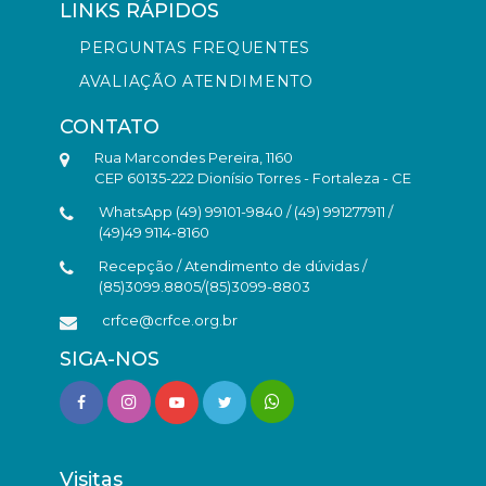
LINKS RÁPIDOS
PERGUNTAS FREQUENTES
AVALIAÇÃO ATENDIMENTO
CONTATO
Rua Marcondes Pereira, 1160
CEP 60135-222 Dionísio Torres - Fortaleza - CE
WhatsApp (49) 99101-9840 / (49) 991277911 /
(49)49 9114-8160
Recepção / Atendimento de dúvidas /
(85)3099.8805/(85)3099-8803
crfce@crfce.org.br
SIGA-NOS
Visitas