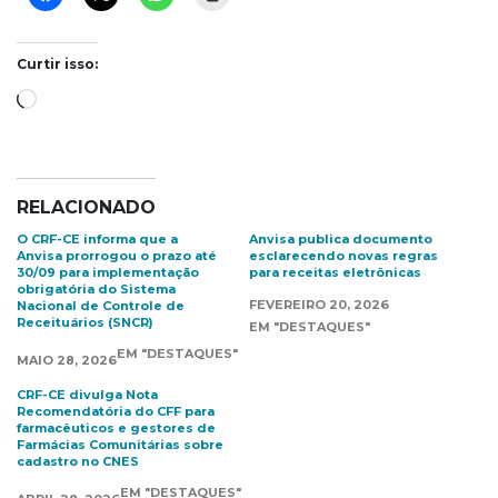
Curtir isso:
Carregando...
RELACIONADO
O CRF-CE informa que a
Anvisa publica documento
Anvisa prorrogou o prazo até
esclarecendo novas regras
30/09 para implementação
para receitas eletrônicas
obrigatória do Sistema
FEVEREIRO 20, 2026
Nacional de Controle de
Receituários (SNCR)
EM "DESTAQUES"
EM "DESTAQUES"
MAIO 28, 2026
CRF-CE divulga Nota
Recomendatória do CFF para
farmacêuticos e gestores de
Farmácias Comunitárias sobre
cadastro no CNES
EM "DESTAQUES"