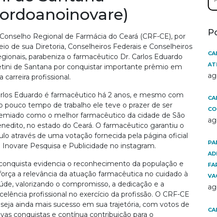
por
ordoanoinovare)
P
Conselho Regional de Farmácia do Ceará (CRF-CE), por
io de sua Diretoria, Conselheiros Federais e Conselheiros
CA
gionais, parabeniza o farmacêutico Dr. Carlos Eduardo
AT
tini de Santana por conquistar importante prêmio em
ag
a carreira profissional.
rlos Eduardo é farmacêutico há 2 anos, e mesmo com
CA
o pouco tempo de trabalho ele teve o prazer de ser
CO
emiado como o melhor farmacêutico da cidade de São
ag
nedito, no estado do Ceará. O farmacêutico garantiu o
tulo através de uma votação fornecida pela página oficial
PA
 Inovare Pesquisa e Publicidade no instagram.
AD
conquista evidencia o reconhecimento da população e
FA
força a relevância da atuação farmacêutica no cuidado à
VA
úde, valorizando o compromisso, a dedicação e a
ag
celência profissional no exercício da profissão. O CRF-CE
seja ainda mais sucesso em sua trajetória, com votos de
CA
vas conquistas e contínua contribuição para o