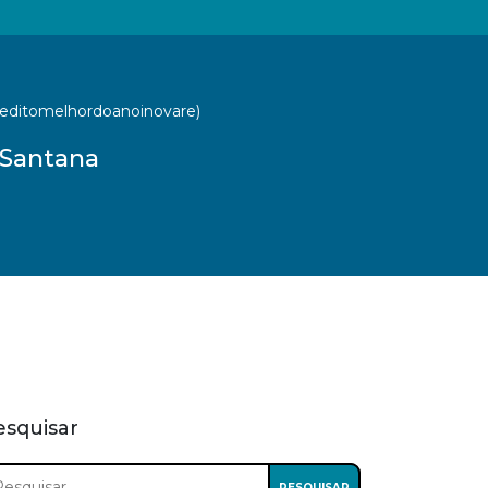
neditomelhordoanoinovare)
 Santana
esquisar
squisar