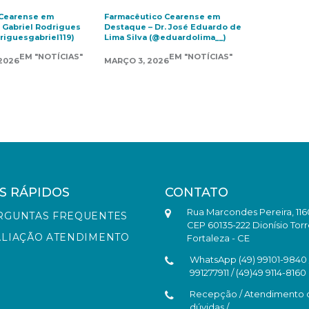
 Cearense em
Farmacêutico Cearense em
. Gabriel Rodrigues
Destaque – Dr. José Eduardo de
riguesgabriel119)
Lima Silva (@eduardolima__)
EM "NOTÍCIAS"
EM "NOTÍCIAS"
 2026
MARÇO 3, 2026
S RÁPIDOS
CONTATO
Rua Marcondes Pereira, 116
RGUNTAS FREQUENTES
CEP 60135-222 Dionísio Torr
ALIAÇÃO ATENDIMENTO
Fortaleza - CE
WhatsApp (49) 99101-9840 /
991277911 / (49)49 9114-8160
Recepção / Atendimento 
dúvidas /