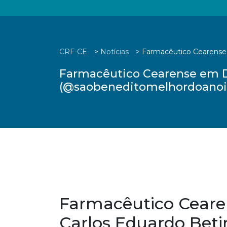
CRF-CE
>
Notícias
>
Farmacêutico Cearense 
Farmacêutico Cearense em De
(@saobeneditomelhordoanoi
Farmacêutico Ceare
Carlos Eduardo Beti