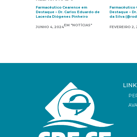
Farmacêutico Cearense em
Farmacêutico
Destaque – Dr. Carlos Eduardo de
Destaque – Dr
Lacerda Diógenes Pinheiro
da Silva (@rod
EM "NOTÍCIAS"
JUNHO 4, 2024
FEVEREIRO 2,
LINK
PE
AV