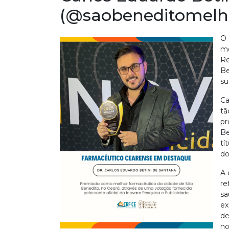
(@saobeneditomelh
O 
me
Re
Be
su
Ca
tã
pr
Be
tí
do
A 
re
sa
ex
de
no