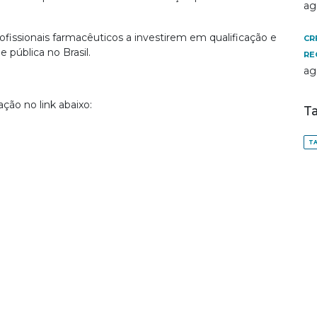
ag
rofissionais farmacêuticos a investirem em qualificação e
CR
 pública no Brasil.
RE
ag
ação no link abaixo:
T
TA