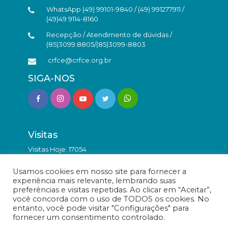
WhatsApp (49) 99101-9840 / (49) 991277911 /
(49)49 9114-8160
Recepção / Atendimento de dúvidas /
(85)3099.8805/(85)3099-8803
crfce@crfce.org.br
SIGA-NOS
Visitas
Visitas Hoje: 17054
Total de Visitas: 9814215
Usamos cookies em nosso site para fornecer a
experiência mais relevante, lembrando suas
preferências e visitas repetidas. Ao clicar em “Aceitar”,
você concorda com o uso de TODOS os cookies. No
entanto, você pode visitar "Configurações" para
fornecer um consentimento controlado.
© Conselho Regional de Farmácia do Estado do Ceará -