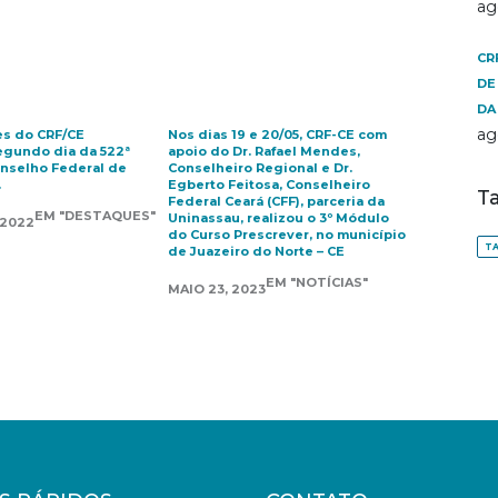
ag
CR
DE
DA
ag
s do CRF/CE
Nos dias 19 e 20/05, CRF-CE com
segundo dia da 522ª
apoio do Dr. Rafael Mendes,
onselho Federal de
Conselheiro Regional e Dr.
.
Egberto Feitosa, Conselheiro
T
Federal Ceará (CFF), parceria da
EM "DESTAQUES"
Uninassau, realizou o 3º Módulo
 2022
do Curso Prescrever, no município
TA
de Juazeiro do Norte – CE
EM "NOTÍCIAS"
MAIO 23, 2023