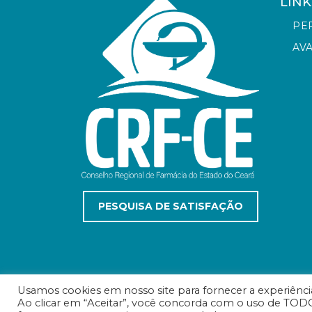
LINK
PE
AV
PESQUISA DE SATISFAÇÃO
Usamos cookies em nosso site para fornecer a experiência 
Ao clicar em “Aceitar”, você concorda com o uso de TODO
© Conselho Regional de Farmácia do Estado do C