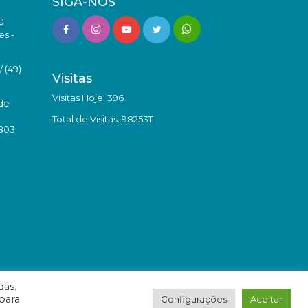
SIGA-NOS
0
es -
 (49)
Visitas
Visitas Hoje: 396
de
Total de Visitas: 9825311
8803
das.
para
Configurações
Aceitar