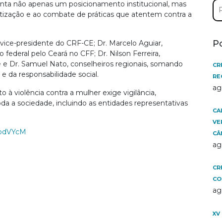
Pe
esenta não apenas um posicionamento institucional, mas
por
ação e ao combate de práticas que atentem contra a
P
 vice-presidente do CRF-CE; Dr. Marcelo Aguiar,
o federal pelo Ceará no CFF; Dr. Nilson Ferreira,
re e Dr. Samuel Nato, conselheiros regionais, somando
CR
e da responsabilidade social.
RE
ag
à violência contra a mulher exige vigilância,
 a sociedade, incluindo as entidades representativas
CA
VE
RbdVYcM
CÂ
ag
CR
CO
ag
XV