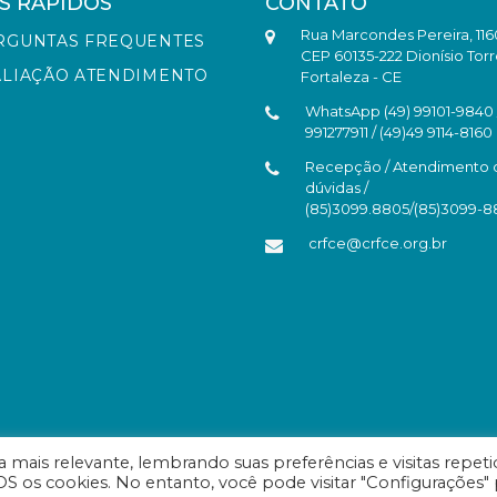
S RÁPIDOS
CONTATO
Rua Marcondes Pereira, 116
RGUNTAS FREQUENTES
CEP 60135-222 Dionísio Torr
ALIAÇÃO ATENDIMENTO
Fortaleza - CE
WhatsApp (49) 99101-9840 /
991277911 / (49)49 9114-8160
Recepção / Atendimento 
dúvidas /
(85)3099.8805/(85)3099-
crfce@crfce.org.br
mais relevante, lembrando suas preferências e visitas repeti
S os cookies. No entanto, você pode visitar "Configurações" 
eará - Todos os direitos reservados.