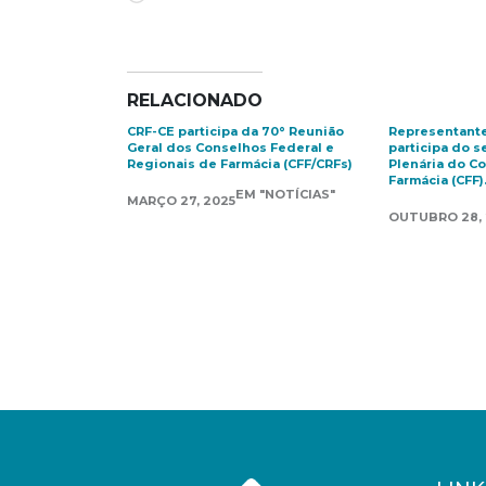
RELACIONADO
CRF-CE participa da 70° Reunião
Representante
Geral dos Conselhos Federal e
participa do 
Regionais de Farmácia (CFF/CRFs)
Plenária do C
Farmácia (CFF)
EM "NOTÍCIAS"
MARÇO 27, 2025
OUTUBRO 28,