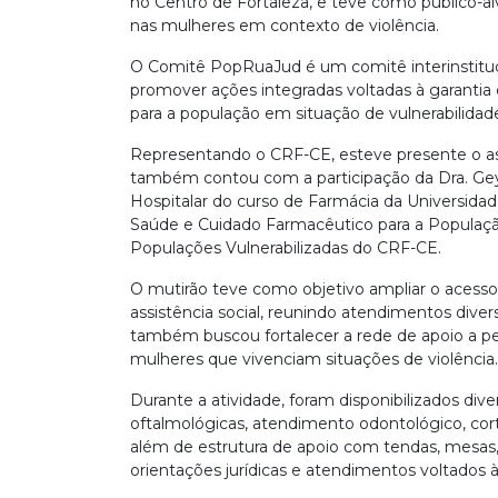
no Centro de Fortaleza, e teve como público-a
nas mulheres em contexto de violência.
O Comitê PopRuaJud é um comitê interinstituci
promover ações integradas voltadas à garantia d
para a população em situação de vulnerabilidade
Representando o CRF-CE, esteve presente o ass
também contou com a participação da Dra. Gey
Hospitalar do curso de Farmácia da Universidad
Saúde e Cuidado Farmacêutico para a Populaç
Populações Vulnerabilizadas do CRF-CE.
O mutirão teve como objetivo ampliar o acesso 
assistência social, reunindo atendimentos diver
também buscou fortalecer a rede de apoio a pe
mulheres que vivenciam situações de violência.
Durante a atividade, foram disponibilizados dive
oftalmológicas, atendimento odontológico, co
além de estrutura de apoio com tendas, mesas,
orientações jurídicas e atendimentos voltados à 