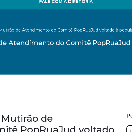
FALE COM A DIRETORIA
 Mutirão de Atendimento do Comitê PopRuaJud voltado à popul
o de Atendimento do Comitê PopRuaJud 
 Mutirão de
P
mitê PopRuaJud voltado
Pe