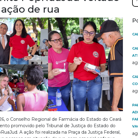
por
uação de rua
P
CA
CA
AT
ag
CA
CO
ag
PA
AD
26, o Conselho Regional de Farmácia do Estado do Ceará
FA
nto promovido pelo Tribunal de Justiça do Estado do
VA
uaJud. A ação foi realizada na Praça da Justiça Federal,
ag