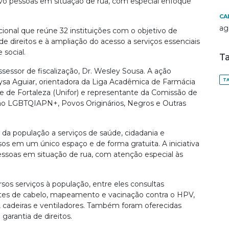
lvo pessoas em situação de rua, com especial enfoque
CA
ag
onal que reúne 32 instituições com o objetivo de
e direitos e à ampliação do acesso a serviços essenciais
 social.
T
essor de fiscalização, Dr. Wesley Sousa. A ação
TA
sa Aguiar, orientadora da Liga Acadêmica de Farmácia
e de Fortaleza (Unifor) e representante da Comissão de
ão LGBTQIAPN+, Povos Originários, Negros e Outras
da população a serviços de saúde, cidadania e
sos em um único espaço e de forma gratuita. A iniciativa
ssoas em situação de rua, com atenção especial às
rsos serviços à população, entre eles consultas
rtes de cabelo, mapeamento e vacinação contra o HPV,
 cadeiras e ventiladores. Também foram oferecidas
garantia de direitos.