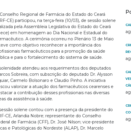
P
Conselho Regional de Farmácia do Estado do Ceará
RF-CE) participou, na terça-feira (10/03), de sessão solene
CA
alizada pela Assembleia Legislativa do Estado do Ceará
ag
lece) em homenagem ao Dia Nacional e Estadual do
rmacêutico. A cerimônia ocorreu no Plenário 13 de Maio
teve como objetivo reconhecer a importância dos
CR
ofissionais farmacêuticos para a promoção da saúde
RE
blica e para o fortalecimento do sistema de saúde.
ag
solenidade atendeu aos requerimentos dos deputados
CA
rcos Sobreira, com subscrição do deputado Dr. Alysson
VE
uiar, Carmelo Bolsonaro e Claudio Pinho. A iniciativa
CÂ
scou valorizar a atuação dos farmacêuticos cearenses e
ag
stacar a contribuição desses profissionais nas diversas
eas da assistência à saúde.
CR
sessão solene contou com a presença da presidente do
CO
F-CE, Arlandia Nobre; representante do Conselho
ag
deral de Farmácia (CFF), Dr. José Nilson; vice-presidente
nicas e Patológicas do Nordeste (ALAP), Dr. Marcelo