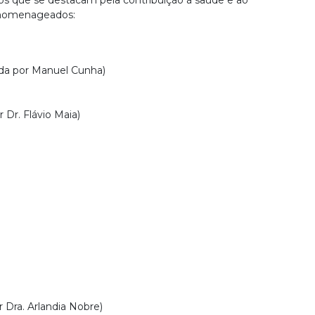
cos que se destacam pela contribuição à saúde e ao
 homenageados:
da por Manuel Cunha)
 Dr. Flávio Maia)
 Dra. Arlandia Nobre)