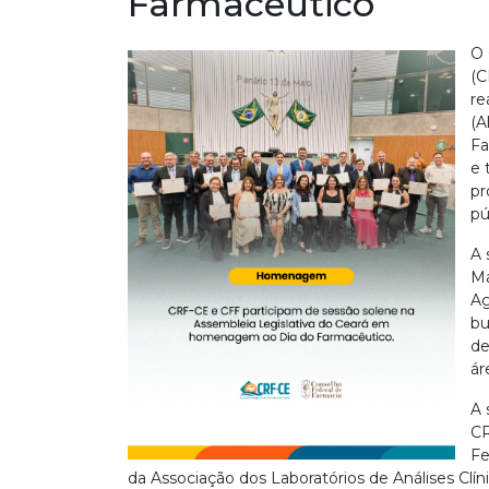
Farmacêutico
O 
(C
re
(A
Fa
e 
pr
pú
A 
Ma
Ag
bu
de
ár
A 
CR
Fe
da Associação dos Laboratórios de Análises Clí