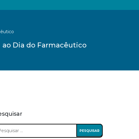
êutico
 ao Dia do Farmacêutico
esquisar
squisar
: