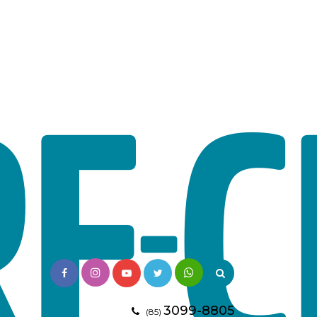
3099-8805
(85)