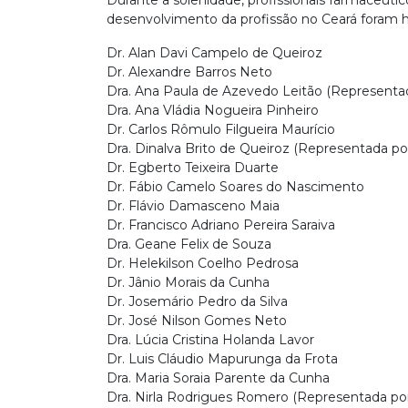
Durante a solenidade, profissionais farmacêuti
desenvolvimento da profissão no Ceará foram
Dr. Alan Davi Campelo de Queiroz
Dr. Alexandre Barros Neto
Dra. Ana Paula de Azevedo Leitão (Representa
Dra. Ana Vládia Nogueira Pinheiro
Dr. Carlos Rômulo Filgueira Maurício
Dra. Dinalva Brito de Queiroz (Representada por
Dr. Egberto Teixeira Duarte
Dr. Fábio Camelo Soares do Nascimento
Dr. Flávio Damasceno Maia
Dr. Francisco Adriano Pereira Saraiva
Dra. Geane Felix de Souza
Dr. Helekilson Coelho Pedrosa
Dr. Jânio Morais da Cunha
Dr. Josemário Pedro da Silva
Dr. José Nilson Gomes Neto
Dra. Lúcia Cristina Holanda Lavor
Dr. Luis Cláudio Mapurunga da Frota
Dra. Maria Soraia Parente da Cunha
Dra. Nirla Rodrigues Romero (Representada por