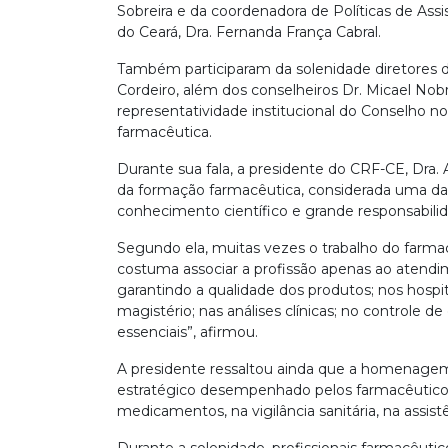
Sobreira e da coordenadora de Políticas de Ass
do Ceará, Dra. Fernanda França Cabral.
Também participaram da solenidade diretores do
Cordeiro, além dos conselheiros Dr. Micael Nobre
representatividade institucional do Conselho
farmacêutica.
Durante sua fala, a presidente do CRF-CE, Dra.
da formação farmacêutica, considerada uma da
conhecimento científico e grande responsabilida
Segundo ela, muitas vezes o trabalho do farmac
costuma associar a profissão apenas ao atendim
garantindo a qualidade dos produtos; nos hospitais
magistério; nas análises clínicas; no controle d
essenciais”, afirmou.
A presidente ressaltou ainda que a homenage
estratégico desempenhado pelos farmacêuticos
medicamentos, na vigilância sanitária, na assist