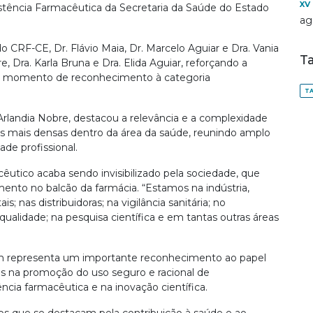
XV
istência Farmacêutica da Secretaria da Saúde do Estado
ag
 CRF-CE, Dr. Flávio Maia, Dr. Marcelo Aguiar e Dra. Vania
T
, Dra. Karla Bruna e Dra. Elida Aguiar, reforçando a
 no momento de reconhecimento à categoria
TA
 Arlandia Nobre, destacou a relevância e a complexidade
s mais densas dentro da área da saúde, reunindo amplo
de profissional.
êutico acaba sendo invisibilizado pela sociedade, que
ento no balcão da farmácia. “Estamos na indústria,
; nas distribuidoras; na vigilância sanitária; no
e qualidade; na pesquisa científica e em tantas outras áreas
m representa um importante reconhecimento ao papel
 na promoção do uso seguro e racional de
ência farmacêutica e na inovação científica.