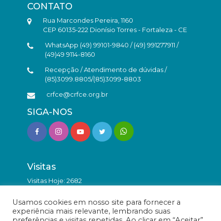
CONTATO
Rua Marcondes Pereira, 1160
CEP 60135-222 Dionísio Torres - Fortaleza - CE
WhatsApp (49) 99101-9840 / (49) 991277911 /
(49)49 9114-8160
Recepção / Atendimento de dúvidas /
(85)3099.8805/(85)3099-8803
crfce@crfce.org.br
SIGA-NOS
Visitas
Visitas Hoje: 2682
Total de Visitas: 9847406
Usamos cookies em nosso site para fornecer a
experiência mais relevante, lembrando suas
preferências e visitas repetidas. Ao clicar em “Aceitar”,