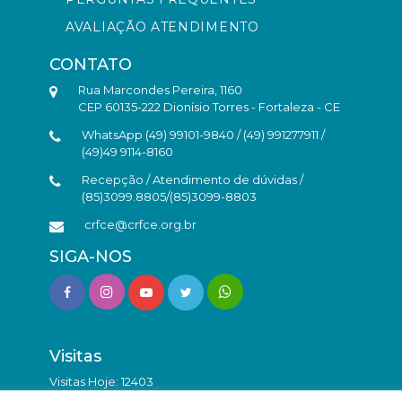
AVALIAÇÃO ATENDIMENTO
CONTATO
Rua Marcondes Pereira, 1160
CEP 60135-222 Dionísio Torres - Fortaleza - CE
WhatsApp (49) 99101-9840 / (49) 991277911 /
(49)49 9114-8160
Recepção / Atendimento de dúvidas /
(85)3099.8805/(85)3099-8803
crfce@crfce.org.br
SIGA-NOS
Visitas
Visitas Hoje: 12403