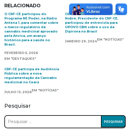
RELACIONADO
O CRF-CE participou do
CRFCE NA MÍDIA / Dra. Arlandia
Programa NE Poder, na Rádio
Nobre, Presidente do CRF-CE,
Antena 1, para comentar sobre
participou de entrevista para
o marco regulatório da
OPOVO CBN sobre o uso da
cannabis medicinal aprovado
Dipirona no Brasil
pela Anvisa, um avanço
EM "NOTÍCIAS"
histórico para a saúde no
JANEIRO 29, 2024
Brasil.
FEVEREIRO 5, 2026
EM "DESTAQUES"
CRF-CE participa de Audiência
Pública sobre a nova
regulamentação da Cannabis
medicinal no Ceará
EM "NOTÍCIAS"
JULHO 13, 2026
Pesquisar
Pesquisar
por: