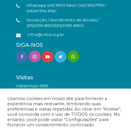
WhatsApp (49) 99101-9840 / (49) 991277911 /
(49)49 9114-8160
Recepção / Atendimento de dúvidas /
(85)3099.8805/(85)3099-8803
crfce@crfce.org.br
SIGA-NOS
Visitas
Visitas Hoje: 6186
Total de Visitas: 9876299
Usamos cookies em nosso site para fornecer a
experiência mais relevante, lembrando suas
preferências e visitas repetidas. Ao clicar em “Aceitar”,
você concorda com o uso de TODOS os cookies. No
entanto, você pode visitar "Configurações" para
fornecer um consentimento controlado.
© Conselho Regional de Farmácia do Estado do Ceará -