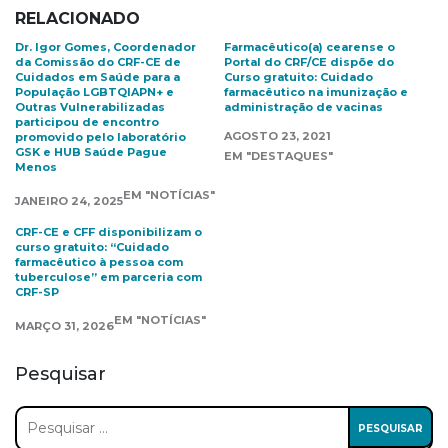
RELACIONADO
Dr. Igor Gomes, Coordenador
Farmacêutico(a) cearense o
da Comissão do CRF-CE de
Portal do CRF/CE dispõe do
Cuidados em Saúde para a
Curso gratuito: Cuidado
População LGBTQIAPN+ e
farmacêutico na imunização e
Outras Vulnerabilizadas
administração de vacinas
participou de encontro
AGOSTO 23, 2021
promovido pelo laboratório
GSK e HUB Saúde Pague
EM "DESTAQUES"
Menos
EM "NOTÍCIAS"
JANEIRO 24, 2025
CRF-CE e CFF disponibilizam o
curso gratuito: “Cuidado
farmacêutico à pessoa com
tuberculose” em parceria com
CRF-SP
EM "NOTÍCIAS"
MARÇO 31, 2026
Pesquisar
Pesquisar
por: