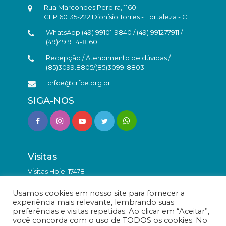
Rua Marcondes Pereira, 1160
CEP 60135-222 Dionísio Torres - Fortaleza - CE
WhatsApp (49) 99101-9840 / (49) 991277911 /
(49)49 9114-8160
Recepção / Atendimento de dúvidas /
(85)3099.8805/(85)3099-8803
crfce@crfce.org.br
SIGA-NOS
Visitas
Visitas Hoje: 17478
Total de Visitas: 9814431
Usamos cookies em nosso site para fornecer a
experiência mais relevante, lembrando suas
preferências e visitas repetidas. Ao clicar em “Aceitar”,
você concorda com o uso de TODOS os cookies. No