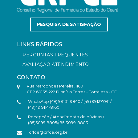
PESQUISA DE SATISFAÇÃO
LINKS RÁPIDOS
PERGUNTAS FREQUENTES
AVALIAÇÃO ATENDIMENTO
CONTATO
Rua Marcondes Pereira, 1160
CEP 60135-222 Dionísio Torres - Fortaleza - CE
WhatsApp (49) 99101-9840 / (49) 991277911 /
(49)49 9114-8160
Recepção / Atendimento de dúvidas /
(85)3099.8805/(85)3099-8803
crfce@crfce.org.br