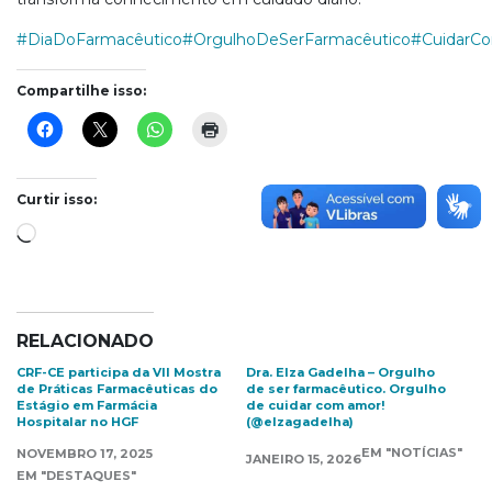
#DiaDoFarmacêutico
#OrgulhoDeSerFarmacêutico
#CuidarC
Compartilhe isso:
Curtir isso:
Carregando...
RELACIONADO
CRF-CE participa da VII Mostra
Dra. Elza Gadelha – Orgulho
de Práticas Farmacêuticas do
de ser farmacêutico. Orgulho
Estágio em Farmácia
de cuidar com amor!
Hospitalar no HGF
(@elzagadelha)
EM "NOTÍCIAS"
NOVEMBRO 17, 2025
JANEIRO 15, 2026
EM "DESTAQUES"