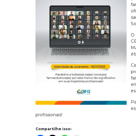
fa
of
sa
So
O 
CE
Ma
ét
Ce
pr
fa
em
es
Pa
es
profissionais!
Compartilhe isso: