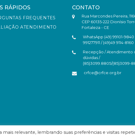
S RÁPIDOS
CONTATO
Rua Marcondes Pereira, 116
RGUNTAS FREQUENTES
CEP 60135-222 Dionísio Torr
ALIAÇÃO ATENDIMENTO
Fortaleza - CE
WhatsApp (49) 99101-9840 /
991277911 / (49)49 9114-8160
Recepção / Atendimento 
dúvidas /
(85)3099.8805/(85)3099-
crfce@crfce.org.br
mais relevante, lembrando suas preferências e visitas repeti