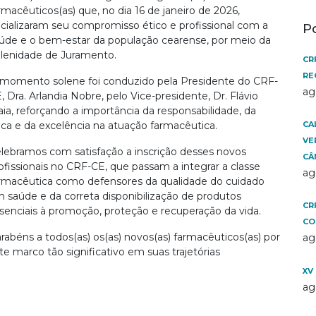
rmacêuticos(as) que, no dia 16 de janeiro de 2026,
icializaram seu compromisso ético e profissional com a
P
úde e o bem-estar da população cearense, por meio da
lenidade de Juramento.
CR
RE
momento solene foi conduzido pela Presidente do CRF-
ag
, Dra. Arlandia Nobre, pelo Vice-presidente, Dr. Flávio
ia, reforçando a importância da responsabilidade, da
ica e da excelência na atuação farmacêutica.
CA
VE
lebramos com satisfação a inscrição desses novos
CÂ
ofissionais no CRF-CE, que passam a integrar a classe
ag
rmacêutica como defensores da qualidade do cuidado
 saúde e da correta disponibilização de produtos
CR
senciais à promoção, proteção e recuperação da vida.
CO
rabéns a todos(as) os(as) novos(as) farmacêuticos(as) por
ag
te marco tão significativo em suas trajetórias
XV
ag