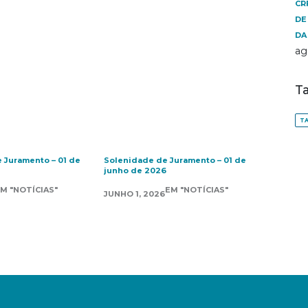
CR
DE
DA
ag
T
TA
 Juramento – 01 de
Solenidade de Juramento – 01 de
junho de 2026
M "NOTÍCIAS"
EM "NOTÍCIAS"
JUNHO 1, 2026