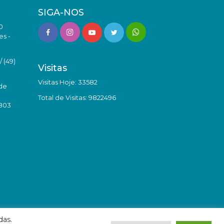
SIGA-NOS
0
es -
 (49)
Visitas
Visitas Hoje: 33582
de
Total de Visitas: 9822496
8803
das.