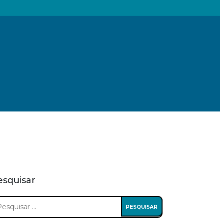
esquisar
squisar
: