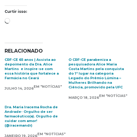
Curtir isso:
Carregando...
RELACIONADO
CRF-CE 65 anos | Assista ao
O CRF-CE parabeniza a
depoimento da Dra. Alice
pesquisadora Alice Maria
Martins e inspire-se com
Costa Martins pela conquista
essa história que fortalece a
do 1º lugar na categoria
Farmácia no Ceará
Legado do Prêmio Lúmina –
Mulheres Brilhando na
EM "NOTÍCIAS"
Ciência, promovido pela UFC
JULHO 14, 2026
EM "NOTÍCIAS"
MARÇO 18, 2026
Dra. Maria Iracema Rocha de
Andrade- Orgulho de ser
farmacêutico(a). Orgulho de
cuidar com amor!
(@iracemandr)
EM "NOTÍCIAS"
JANEIRO 19, 2026