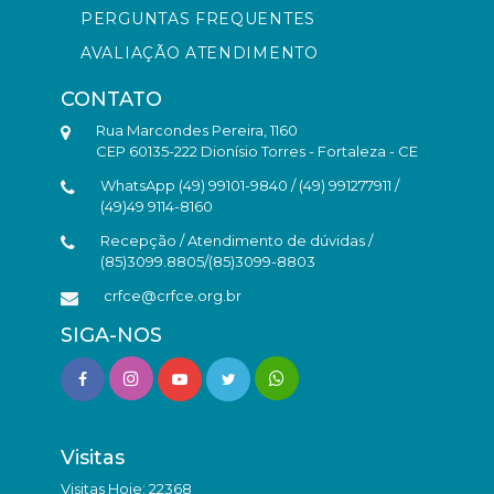
PERGUNTAS FREQUENTES
AVALIAÇÃO ATENDIMENTO
CONTATO
Rua Marcondes Pereira, 1160
CEP 60135-222 Dionísio Torres - Fortaleza - CE
WhatsApp (49) 99101-9840 / (49) 991277911 /
(49)49 9114-8160
Recepção / Atendimento de dúvidas /
(85)3099.8805/(85)3099-8803
crfce@crfce.org.br
SIGA-NOS
Visitas
Visitas Hoje: 22368