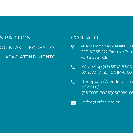
S RÁPIDOS
CONTATO
Rua Marcondes Pereira, 116
RGUNTAS FREQUENTES
CEP 60135-222 Dionísio Torr
ALIAÇÃO ATENDIMENTO
Fortaleza - CE
WhatsApp (49) 99101-9840 /
991277911 / (49)49 9114-8160
Recepção / Atendimento 
dúvidas /
(85)3099.8805/(85)3099-
crfce@crfce.org.br