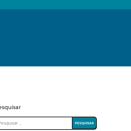
esquisar
squisar
: