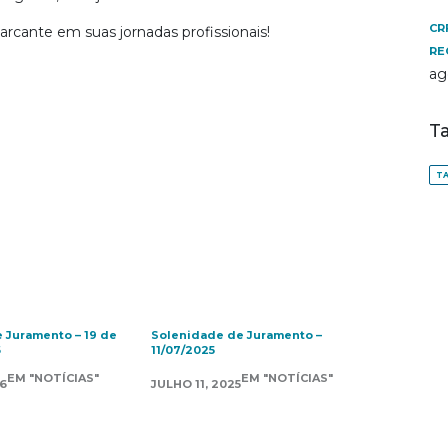
CR
cante em suas jornadas profissionais!
RE
ag
T
TA
 Juramento – 19 de
Solenidade de Juramento –
6
11/07/2025
EM "NOTÍCIAS"
EM "NOTÍCIAS"
6
JULHO 11, 2025