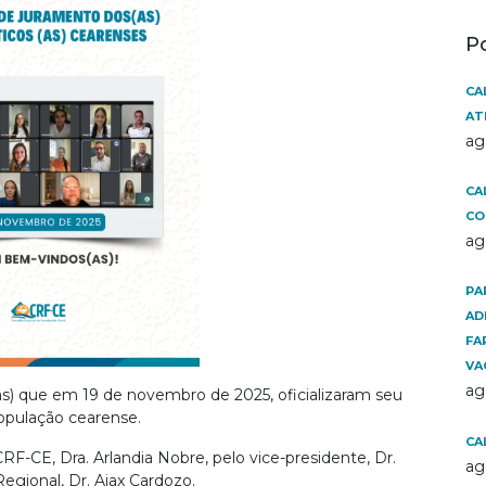
P
CA
AT
ag
CA
CO
ag
PA
AD
FA
VA
ag
s) que em 19 de novembro de 2025, oficializaram seu
pulação cearense.
CA
RF-CE, Dra. Arlandia Nobre, pelo vice-presidente, Dr.
ag
egional, Dr. Ajax Cardozo.