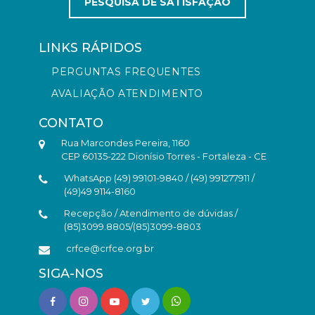
PESQUISA DE SATISFAÇÃO
LINKS RÁPIDOS
PERGUNTAS FREQUENTES
AVALIAÇÃO ATENDIMENTO
CONTATO
Rua Marcondes Pereira, 1160
CEP 60135-222 Dionísio Torres - Fortaleza - CE
WhatsApp (49) 99101-9840 / (49) 991277911 /
(49)49 9114-8160
Recepção / Atendimento de dúvidas /
(85)3099.8805/(85)3099-8803
crfce@crfce.org.br
SIGA-NOS