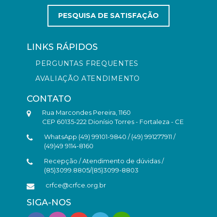
PESQUISA DE SATISFAÇÃO
LINKS RÁPIDOS
PERGUNTAS FREQUENTES
AVALIAÇÃO ATENDIMENTO
CONTATO
Rua Marcondes Pereira, 1160
CEP 60135-222 Dionísio Torres - Fortaleza - CE
WhatsApp (49) 99101-9840 / (49) 991277911 /
(49)49 9114-8160
Recepção / Atendimento de dúvidas /
(85)3099.8805/(85)3099-8803
crfce@crfce.org.br
SIGA-NOS