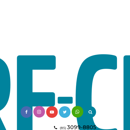
3099-8805
(85)