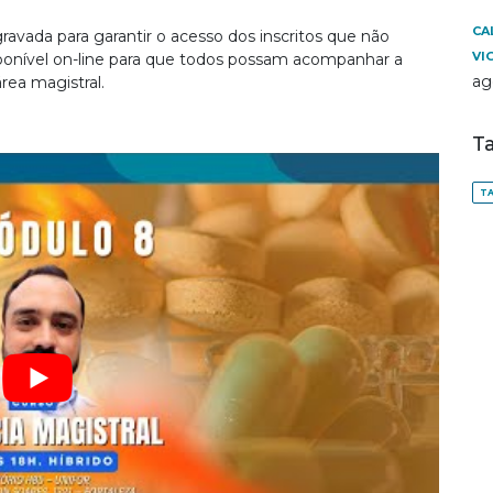
CA
gravada para garantir o acesso dos inscritos que não
VI
sponível on-line para que todos possam acompanhar a
ag
ea magistral.
T
TA