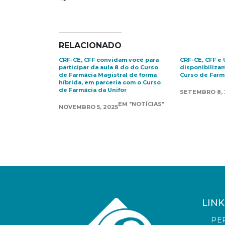
RELACIONADO
CRF-CE, CFF convidam você para
CRF-CE, CFF e 
participar da aula 8 do do Curso
disponibiliza
de Farmácia Magistral de forma
Curso de Farm
híbrida, em parceria com o Curso
de Farmácia da Unifor
SETEMBRO 8, 
EM "NOTÍCIAS"
NOVEMBRO 5, 2025
LINK
PE