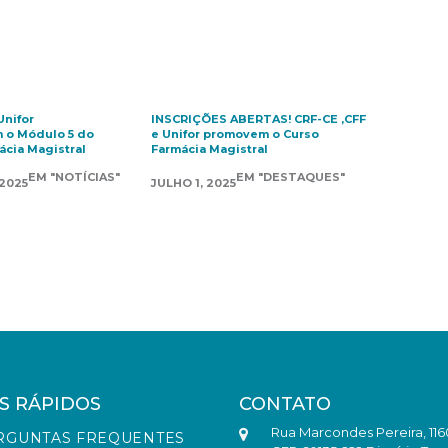
Unifor
INSCRIÇÕES ABERTAS! CRF-CE ,CFF
m o Módulo 5 do
e Unifor promovem o Curso
ácia Magistral
Farmácia Magistral
EM "NOTÍCIAS"
EM "DESTAQUES"
2025
JULHO 1, 2025
S RÁPIDOS
CONTATO
Rua Marcondes Pereira, 116
RGUNTAS FREQUENTES