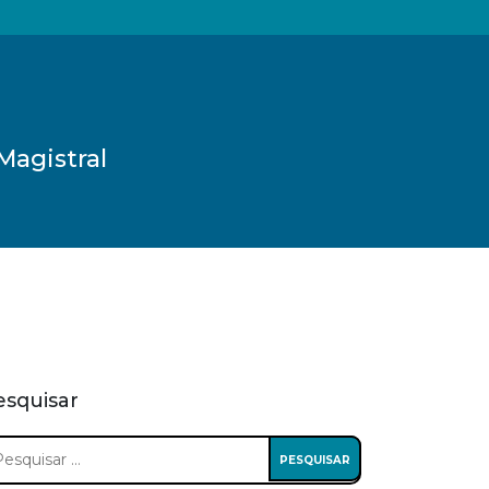
Magistral
esquisar
squisar
: