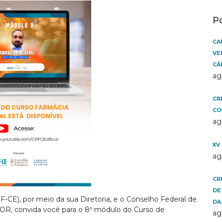
P
CA
VE
CÂ
ag
CR
CO
ag
XV
ag
CR
DE
-CE), por meio da sua Diretoria, e o Conselho Federal de
DA
FOR, convida você para o 8º módulo do Curso de
ag