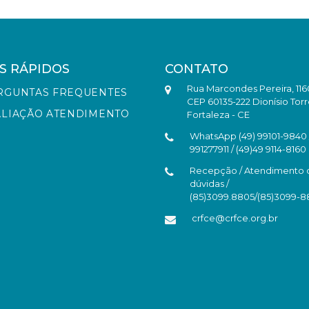
S RÁPIDOS
CONTATO
Rua Marcondes Pereira, 116
RGUNTAS FREQUENTES
CEP 60135-222 Dionísio Torr
ALIAÇÃO ATENDIMENTO
Fortaleza - CE
WhatsApp (49) 99101-9840 /
991277911 / (49)49 9114-8160
Recepção / Atendimento 
dúvidas /
(85)3099.8805/(85)3099-
crfce@crfce.org.br