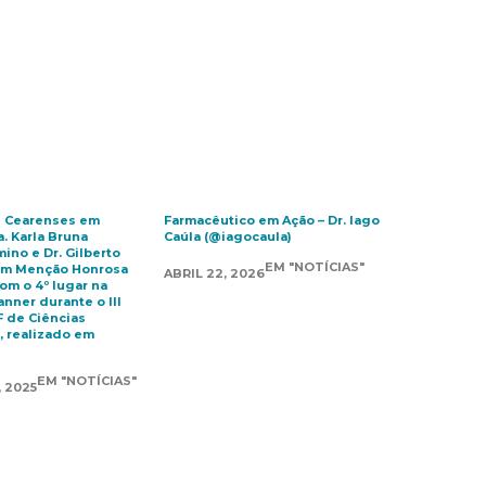
s Cearenses em
Farmacêutico em Ação – Dr. Iago
. Karla Bruna
Caúla (@iagocaula)
ino e Dr. Gilberto
EM "NOTÍCIAS"
em Menção Honrosa
ABRIL 22, 2026
om o 4º lugar na
nner durante o III
 de Ciências
, realizado em
EM "NOTÍCIAS"
 2025