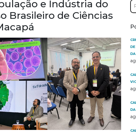
ulação e Indústria do
Pe
por
 Brasileiro de Ciências
Macapá
P
CR
DE
DA
ag
CA
VI
ag
CA
DA
ag
CA