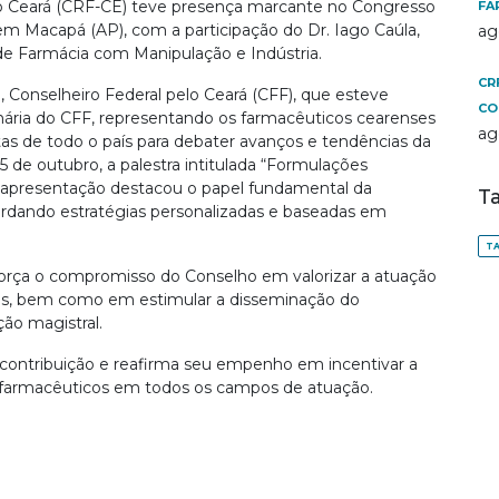
o Ceará (CRF-CE) teve presença marcante no Congresso
FA
 em Macapá (AP), com a participação do Dr. Iago Caúla,
ag
de Farmácia com Manipulação e Indústria.
CR
 Conselheiro Federal pelo Ceará (CFF), que esteve
CO
nária do CFF, representando os farmacêuticos cearenses
ag
stas de todo o país para debater avanços e tendências da
15 de outubro, a palestra intitulada “Formulações
 A apresentação destacou o papel fundamental da
T
abordando estratégias personalizadas e baseadas em
TA
força o compromisso do Conselho em valorizar a atuação
ses, bem como em estimular a disseminação do
ão magistral.
 contribuição e reafirma seu empenho em incentivar a
s farmacêuticos em todos os campos de atuação.