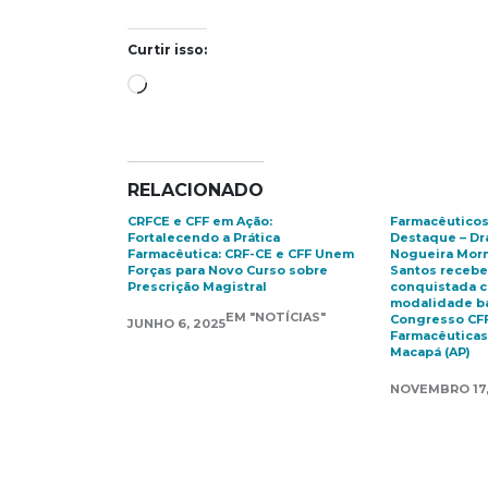
Curtir isso:
Carregando...
RELACIONADO
CRFCE e CFF em Ação:
Farmacêutico
Fortalecendo a Prática
Destaque – Dra
Farmacêutica: CRF-CE e CFF Unem
Nogueira Morm
Forças para Novo Curso sobre
Santos receb
Prescrição Magistral
conquistada c
modalidade ba
EM "NOTÍCIAS"
Congresso CFF
JUNHO 6, 2025
Farmacêuticas
Macapá (AP)
NOVEMBRO 17,