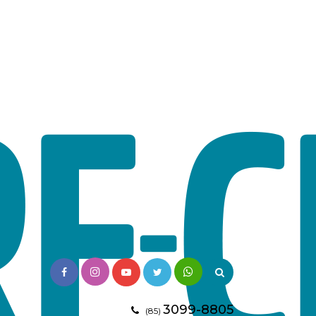
3099-8805
(85)