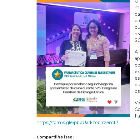
O 
me
pa
pr
du
re
S
A 
ap
de
ex
es
bu
os
Vo
Co
Fa
https://forms.gle/pbdUarkzobrrzemt7
Compartilhe isso: