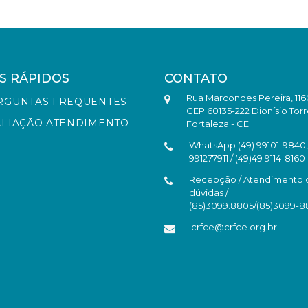
S RÁPIDOS
CONTATO
Rua Marcondes Pereira, 116
RGUNTAS FREQUENTES
CEP 60135-222 Dionísio Torr
ALIAÇÃO ATENDIMENTO
Fortaleza - CE
WhatsApp (49) 99101-9840 /
991277911 / (49)49 9114-8160
Recepção / Atendimento 
dúvidas /
(85)3099.8805/(85)3099-
crfce@crfce.org.br