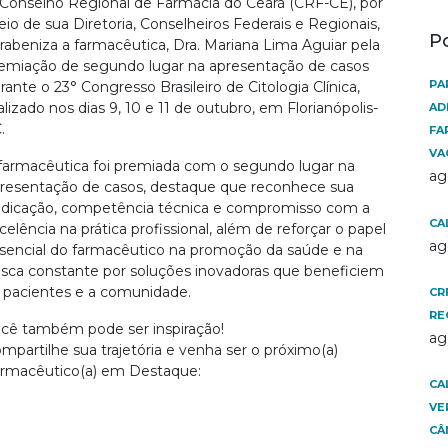
Conselho Regional de Farmácia do Ceará (CRF-CE), por
io de sua Diretoria, Conselheiros Federais e Regionais,
P
rabeniza a farmacêutica, Dra. Mariana Lima Aguiar pela
emiação de segundo lugar na apresentação de casos
PA
rante o 23° Congresso Brasileiro de Citologia Clínica,
alizado nos dias 9, 10 e 11 de outubro, em Florianópolis-
AD
C.
FA
VA
farmacêutica foi premiada com o segundo lugar na
ag
resentação de casos, destaque que reconhece sua
dicação, competência técnica e compromisso com a
CA
celência na prática profissional, além de reforçar o papel
ag
sencial do farmacêutico na promoção da saúde e na
sca constante por soluções inovadoras que beneficiem
 pacientes e a comunidade.
CR
RE
cê também pode ser inspiração!
ag
mpartilhe sua trajetória e venha ser o próximo(a)
rmacêutico(a) em Destaque:
CA
VE
CÂ