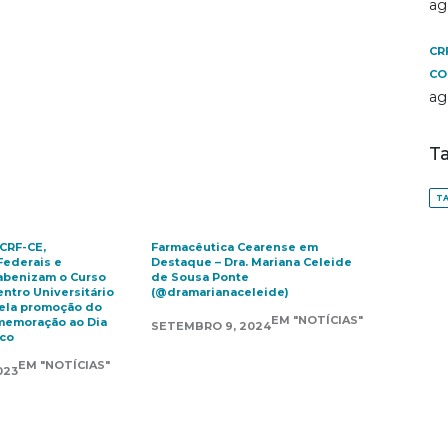
ag
CR
CO
ag
T
TA
 CRF-CE,
Farmacêutica Cearense em
Federais e
Destaque – Dra. Mariana Celeide
abenizam o Curso
de Sousa Ponte
ntro Universitário
(@dramarianaceleide)
ela promoção do
EM "NOTÍCIAS"
memoração ao Dia
SETEMBRO 9, 2024
ico
EM "NOTÍCIAS"
023