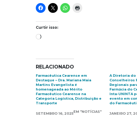
Curtir isso:
Carregando...
RELACIONADO
Farmacêutica Cearense em
A Diretoria do
Destaque – Dra. Mariana Maia
Conselheiros 
Martins Evangelista é
Regionais par
homenageada ao Mérito
Farmácia do Ce
Farmacêutico Cearense na
Inta-UNINTA p
Categoria Logística, Distribuição e
evento em co
Transporte
do Farmacêut
EM "NOTÍCIAS"
SETEMBRO 16, 2025
JANEIRO 27, 2