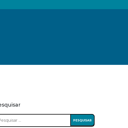
esquisar
squisar
: