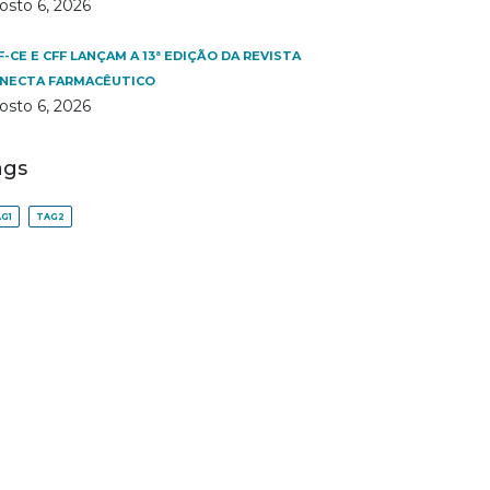
osto 6, 2026
F-CE E CFF LANÇAM A 13ª EDIÇÃO DA REVISTA
NECTA FARMACÊUTICO
osto 6, 2026
ags
G1
TAG2