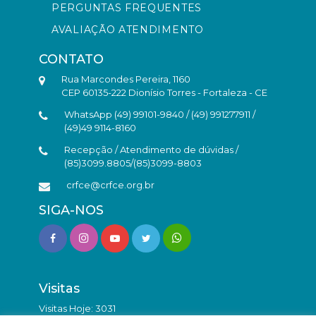
PERGUNTAS FREQUENTES
AVALIAÇÃO ATENDIMENTO
CONTATO
Rua Marcondes Pereira, 1160
CEP 60135-222 Dionísio Torres - Fortaleza - CE
WhatsApp (49) 99101-9840 / (49) 991277911 /
(49)49 9114-8160
Recepção / Atendimento de dúvidas /
(85)3099.8805/(85)3099-8803
crfce@crfce.org.br
SIGA-NOS
Visitas
Visitas Hoje: 3031