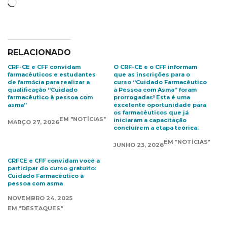
Carregando...
RELACIONADO
CRF-CE e CFF convidam
O CRF-CE e o CFF informam
farmacêuticos e estudantes
que as inscrições para o
de farmácia para realizar a
curso “Cuidado Farmacêutico
qualificação “Cuidado
à Pessoa com Asma” foram
farmacêutico à pessoa com
prorrogadas! Esta é uma
asma”
excelente oportunidade para
os farmacêuticos que já
EM "NOTÍCIAS"
iniciaram a capacitação
MARÇO 27, 2026
concluírem a etapa teórica.
EM "NOTÍCIAS"
JUNHO 23, 2026
CRFCE e CFF convidam você a
participar do curso gratuito:
Cuidado Farmacêutico à
pessoa com asma
NOVEMBRO 24, 2025
EM "DESTAQUES"