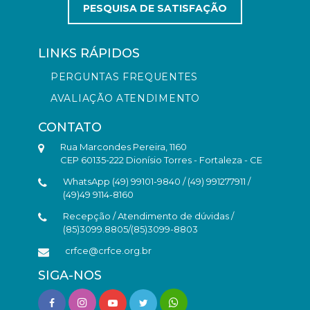
PESQUISA DE SATISFAÇÃO
LINKS RÁPIDOS
PERGUNTAS FREQUENTES
AVALIAÇÃO ATENDIMENTO
CONTATO
Rua Marcondes Pereira, 1160
CEP 60135-222 Dionísio Torres - Fortaleza - CE
WhatsApp (49) 99101-9840 / (49) 991277911 /
(49)49 9114-8160
Recepção / Atendimento de dúvidas /
(85)3099.8805/(85)3099-8803
crfce@crfce.org.br
SIGA-NOS