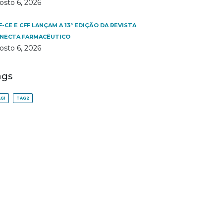
osto 6, 2026
F-CE E CFF LANÇAM A 13ª EDIÇÃO DA REVISTA
NECTA FARMACÊUTICO
osto 6, 2026
ags
G1
TAG2