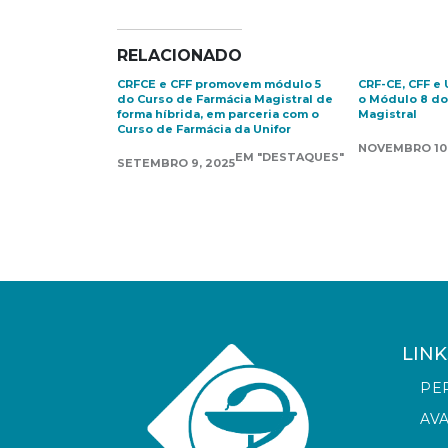
RELACIONADO
CRFCE e CFF promovem módulo 5
CRF-CE, CFF e 
do Curso de Farmácia Magistral de
o Módulo 8 do
forma híbrida, em parceria com o
Magistral
Curso de Farmácia da Unifor
NOVEMBRO 10,
EM "DESTAQUES"
SETEMBRO 9, 2025
LINK
PE
AV