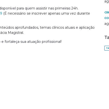
ag
disponível para quem assistir nas primeiras 24h.
CR
79
(É necessário se inscrever apenas uma vez durante
CO
ag
teúdos aprofundados, temas clínicos atuais e aplicação
cia Magistral.
T
 fortaleça sua atuação profissional!
TA