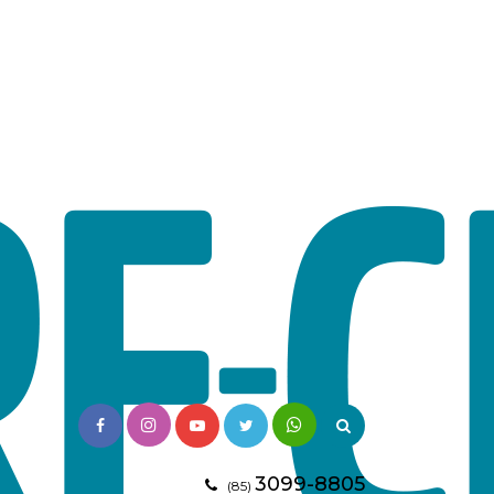
3099-8805
(85)