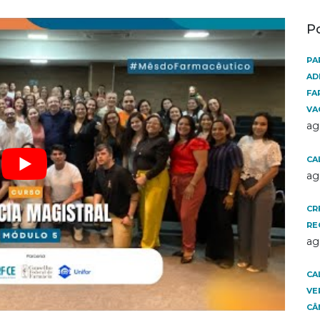
P
PA
AD
FA
VA
ag
CA
ag
CR
RE
ag
CA
VE
CÂ