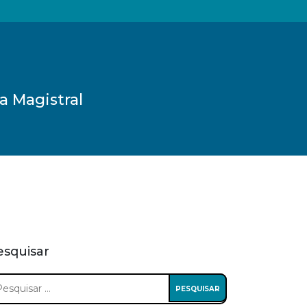
a Magistral
esquisar
squisar
: