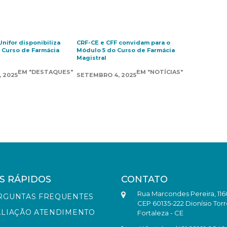
Unifor disponibiliza
CRF-CE e CFF convidam para o
 Curso de Farmácia
Módulo 5 do Curso de Farmácia
Magistral
EM "DESTAQUES"
EM "NOTÍCIAS"
 2025
SETEMBRO 4, 2025
S RÁPIDOS
CONTATO
Rua Marcondes Pereira, 116
RGUNTAS FREQUENTES
CEP 60135-222 Dionísio Torr
ALIAÇÃO ATENDIMENTO
Fortaleza - CE