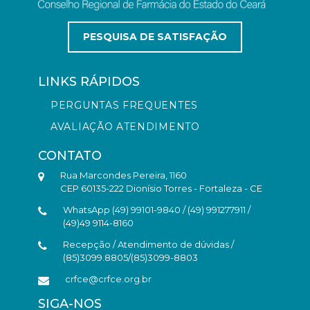
PESQUISA DE SATISFAÇÃO
LINKS RÁPIDOS
PERGUNTAS FREQUENTES
AVALIAÇÃO ATENDIMENTO
CONTATO
Rua Marcondes Pereira, 1160
CEP 60135-222 Dionísio Torres - Fortaleza - CE
WhatsApp (49) 99101-9840 / (49) 991277911 /
(49)49 9114-8160
Recepção / Atendimento de dúvidas /
(85)3099.8805/(85)3099-8803
crfce@crfce.org.br
SIGA-NOS