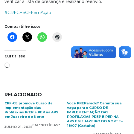
verificar a lista de presença e realizar o reenvio.
#CRFCEeCFFemAção
Compartilhe isso:
Curtir isso:
Carregando...
RELACIONADO
CRF-CE promove Curso de
Você PREParado? Garanta sua
Implementação das
vaga para o CURSO DE
Profilaxias PrEP e PEP na APS
IMPLEMENTAÇÃO DAS
em Juazeiro do Norte
PROFILAXIAS PREP E PEP NA
APS EM JUAZEIRO DO NORTE–
EM "NOTÍCIAS"
18/07 (Gratuito)
JULHO 21, 2025