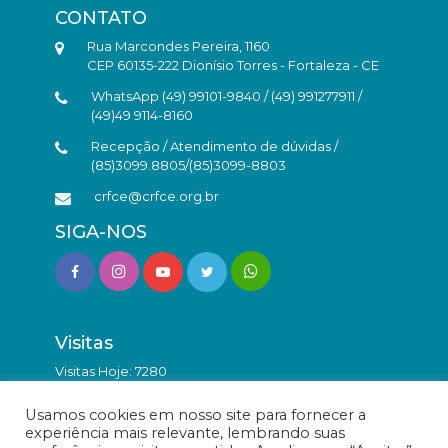
CONTATO
Rua Marcondes Pereira, 1160
CEP 60135-222 Dionísio Torres - Fortaleza - CE
WhatsApp (49) 99101-9840 / (49) 991277911 /
(49)49 9114-8160
Recepção / Atendimento de dúvidas /
(85)3099.8805/(85)3099-8803
crfce@crfce.org.br
SIGA-NOS
Visitas
Visitas Hoje: 7280
Total de Visitas: 9852007
Usamos cookies em nosso site para fornecer a
experiência mais relevante, lembrando suas