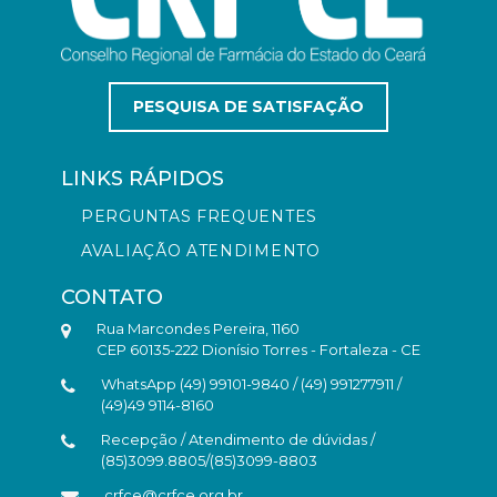
PESQUISA DE SATISFAÇÃO
LINKS RÁPIDOS
PERGUNTAS FREQUENTES
AVALIAÇÃO ATENDIMENTO
CONTATO
Rua Marcondes Pereira, 1160
CEP 60135-222 Dionísio Torres - Fortaleza - CE
WhatsApp (49) 99101-9840 / (49) 991277911 /
(49)49 9114-8160
Recepção / Atendimento de dúvidas /
(85)3099.8805/(85)3099-8803
crfce@crfce.org.br