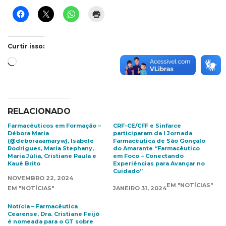
Curtir isso:
Carregando...
RELACIONADO
Farmacêuticos em Formação –
CRF-CE/CFF e Sinfarce
Débora Maria
participaram da I Jornada
(@deboraaamaryw), Isabele
Farmacêutica de São Gonçalo
Rodrigues, Maria Stephany,
do Amarante “Farmacêutico
Maria Júlia, Cristiane Paula e
em Foco – Conectando
Kauê Brito
Experiências para Avançar no
Cuidado”
NOVEMBRO 22, 2024
EM "NOTÍCIAS"
EM "NOTÍCIAS"
JANEIRO 31, 2024
Notícia – Farmacêutica
Cearense, Dra. Cristiane Feijó
é nomeada para o GT sobre