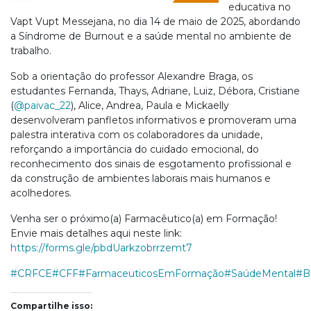
educativa no
Vapt Vupt Messejana, no dia 14 de maio de 2025, abordando
a Síndrome de Burnout e a saúde mental no ambiente de
trabalho.
Sob a orientação do professor Alexandre Braga, os
estudantes Fernanda, Thays, Adriane, Luiz, Débora, Cristiane
(
@paivac_22
), Alice, Andrea, Paula e Mickaelly
desenvolveram panfletos informativos e promoveram uma
palestra interativa com os colaboradores da unidade,
reforçando a importância do cuidado emocional, do
reconhecimento dos sinais de esgotamento profissional e
da construção de ambientes laborais mais humanos e
acolhedores.
Venha ser o próximo(a) Farmacêutico(a) em Formação!
Envie mais detalhes aqui neste link:
https://forms.gle/pbdUarkzobrrzemt7
#CRFCE
#CFF
#FarmaceuticosEmFormação
#SaúdeMental
#B
Compartilhe isso: