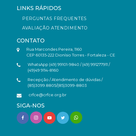
LINKS RÁPIDOS
PERGUNTAS FREQUENTES
AVALIAÇÃO ATENDIMENTO
CONTATO
Rua Marcondes Pereira, 1160
CEP 60135-222 Dionísio Torres - Fortaleza - CE
WhatsApp (49) 99101-9840 / (49) 991277911 /
(49)49 9114-8160
Recepção / Atendimento de dúvidas /
(85)3099.8805/(85)3099-8803
crfce@crfce.org.br
SIGA-NOS